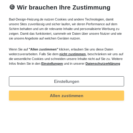
🍪 Wir brauchen Ihre Zustimmung
Bad-Design-Heizung.de nutzen Cookies und andere Technologien, damit
unsere Sites zuverlässig und sicher laufen, wir deren Performance auf dem
Schirm behalten und um dir relevante Inhalte und personalisierte Werbung zu
zeigen. Damit das funktioniert, sammeln wir Daten über unsere Nutzer und wie
sie unsere Angebote auf welchen Geräten nutzen.
Wenn Sie auf
"Allen zustimmen"
klicken, erlauben Sie uns diese Daten
weiterzuverarbeiten. Falls Sie dem
nicht zustimmen
, beschränken wir uns auf
die wesentliche Cookies und schneiden unsere Inhalte nicht auf Sie zu. Weitere
Infos finden Sie in den
Einstellungen
und in unserer
Datenschutzerklärung
Einstellungen
Allen zustimmen
Technisches
Wert
Art.-ID
5538
Merkmal