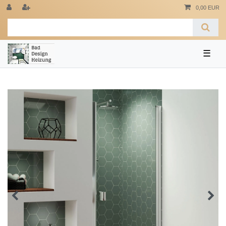
0,00 EUR
☰