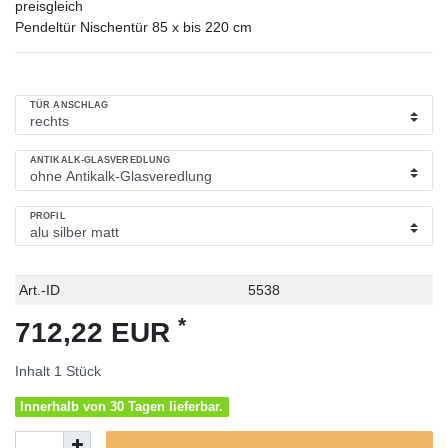
preisgleich
Pendeltür Nischentür 85 x bis 220 cm
TÜR ANSCHLAG
ANTIKALK-GLASVEREDLUNG
PROFIL
Technisches
Wert
Art.-ID
5538
Merkmal
*
712,22 EUR
Inhalt
1
Stück
Innerhalb von 30 Tagen lieferbar.