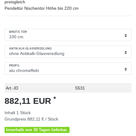
preisgleich
Pendeltür Nischentür Höhe bis 220 cm
BREITE TÜR
ANTIKALK-GLASVEREDLUNG
PROFIL
Technisches
Wert
Art.-ID
5531
Merkmal
*
882,11 EUR
Inhalt
1
Stück
Grundpreis
882,11 € / Stück
Innerhalb von 30 Tagen lieferbar.