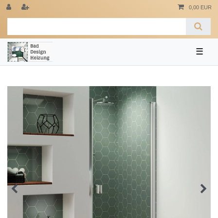
0,00 EUR
☰