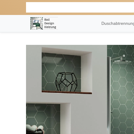
Duschabtrennu