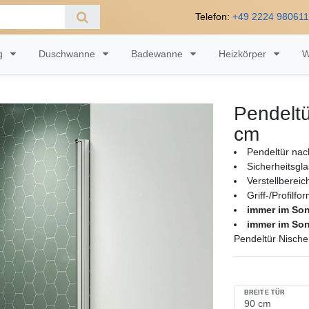
Telefon:
+49 2224 98061
ng
Duschwanne
Badewanne
Heizkörper
W
Pendeltü
cm
Pendeltür nac
Sicherheitsgl
Verstellberei
Griff-/Profilfo
immer im So
immer im So
Pendeltür Nische
BREITE TÜR