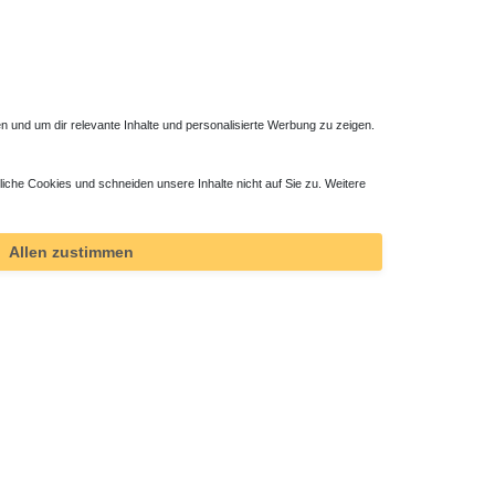
 und um dir relevante Inhalte und personalisierte Werbung zu zeigen.
liche Cookies und schneiden unsere Inhalte nicht auf Sie zu. Weitere
Duschsäule ohne Armatur
353,85 € *
Allen zustimmen
*
inkl. ges. MwSt.
zzgl.
Versandkosten