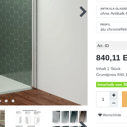
ANTIKALK-GLASV
PROFIL
Technisches
Wert
Art.-ID
Merkmal
840,11
Inhalt
1
Stück
Grundpreis
840,1
Innerhalb von 30
Wunschliste