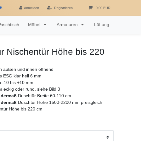
16
Anmelden
Registrieren
0,00 EUR
aschtisch
Möbel
Armaturen
Lüftung
r Nischentür Höhe bis 220
h außen und innen öffnend
as ESG klar hell 6 mm
ch -10 bis +10 mm
rm eckig oder rund, siehe Bild 3
ndermaß
Duschtür Breite 60-110 cm
ndermaß
Duschtür Höhe 1500-2200 mm preisgleich
ntür Höhe bis 220 cm