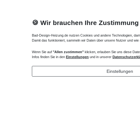
🍪 Wir brauchen Ihre Zustimmung
Bad-Design-Heizung.de nutzen Cookies und andere Technologien, damit 
Damit das funktioniert, sammeln wir Daten über unsere Nutzer und wie
Wenn Sie auf
"Allen zustimmen"
klicken, erlauben Sie uns diese Date
Duschsystem mit Mischbatterie
Duschsäul
Infos finden Sie in den
Einstellungen
und in unserer
Datenschutzerkl
405,30 € *
488,25
Einstellungen
*
inkl. ges. MwSt.
zzgl.
Versandkosten
*
inkl. ges
Profil schwarz, chrom, ...