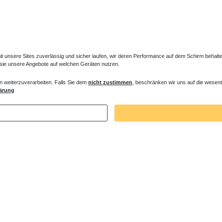
unsere Sites zuverlässig und sicher laufen, wir deren Performance auf dem Schirm behalten
 sie unsere Angebote auf welchen Geräten nutzen.
n weiterzuverarbeiten. Falls Sie dem
nicht zustimmen
, beschränken wir uns auf die wesent
e mit Brausethermostat
Duschsystem mit Thermostat
ärung
 € *
405,30 € *
. MwSt.
zzgl.
Versandkosten
*
inkl. ges. MwSt.
zzgl.
Versandkosten
Zuletzt angesehene Artikel