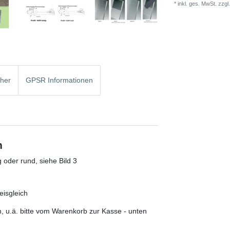
* inkl. ges. MwSt. zzgl.
cher
GPSR Informationen
m
g oder rund, siehe Bild 3
isgleich
, u.ä. bitte vom Warenkorb zur Kasse - unten