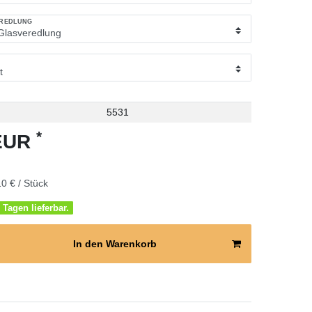
EREDLUNG
5531
*
 EUR
0 € / Stück
 Tagen lieferbar.
In den Warenkorb