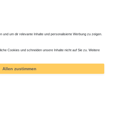
 und um dir relevante Inhalte und personalisierte Werbung zu zeigen.
liche Cookies und schneiden unsere Inhalte nicht auf Sie zu. Weitere
Duschsäule mit Brausethermostat
488,25 € *
Allen zustimmen
*
inkl. ges. MwSt.
zzgl.
Versandkosten