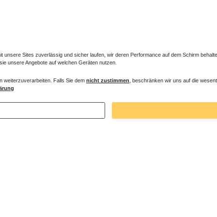
unsere Sites zuverlässig und sicher laufen, wir deren Performance auf dem Schirm behalten
 sie unsere Angebote auf welchen Geräten nutzen.
n weiterzuverarbeiten. Falls Sie dem
nicht zustimmen
, beschränken wir uns auf die wesent
e ohne Armatur
Duschsystem mit Mischbatterie
ärung
 € *
405,30 € *
. MwSt.
zzgl.
Versandkosten
*
inkl. ges. MwSt.
zzgl.
Versandkosten
Zuletzt angesehene Artikel