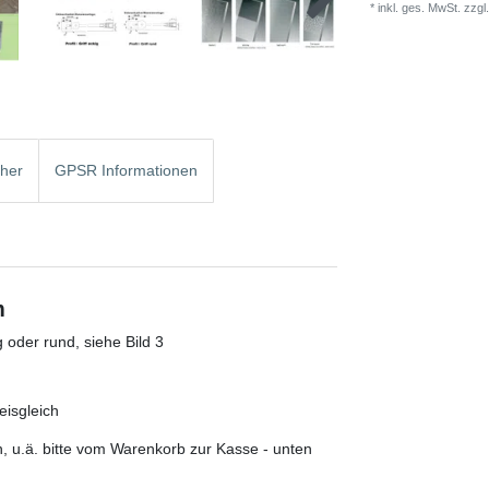
* inkl. ges. MwSt. zzgl.
cher
GPSR Informationen
m
g oder rund, siehe Bild 3
isgleich
, u.ä. bitte vom Warenkorb zur Kasse - unten