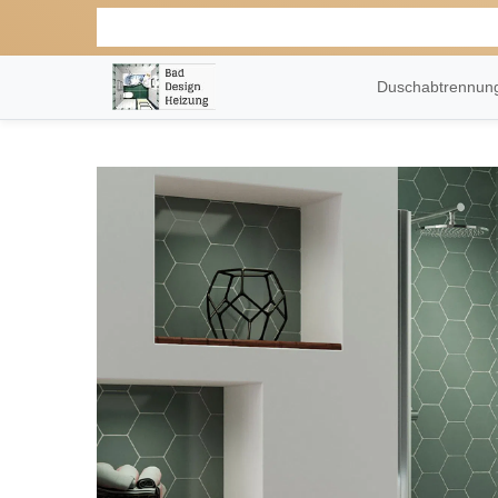
Duschabtrennu