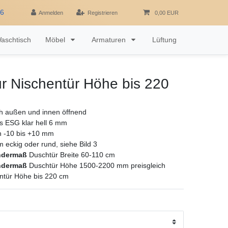
16
Anmelden
Registrieren
0,00 EUR
aschtisch
Möbel
Armaturen
Lüftung
r Nischentür Höhe bis 220
h außen und innen öffnend
as ESG klar hell 6 mm
ch -10 bis +10 mm
rm eckig oder rund, siehe Bild 3
ndermaß
Duschtür Breite 60-110 cm
ndermaß
Duschtür Höhe 1500-2200 mm preisgleich
ntür Höhe bis 220 cm