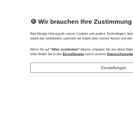
🍪 Wir brauchen Ihre Zustimmung
Bad-Design-Heizung.de nutzen Cookies und andere Technologien, damit 
Damit das funktioniert, sammeln wir Daten über unsere Nutzer und wie
Wenn Sie auf
"Allen zustimmen"
klicken, erlauben Sie uns diese Date
Duschsystem mit Thermostat
Duschsäul
Infos finden Sie in den
Einstellungen
und in unserer
Datenschutzerkl
405,30 € *
353,85
Einstellungen
*
inkl. ges. MwSt.
zzgl.
Versandkosten
*
inkl. ges
Profil schwarz, chrom, ...