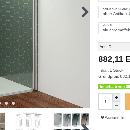
ANTIKALK-GLASV
PROFIL
Technisches
Wert
Art.-ID
Merkmal
882,11
Inhalt
1
Stück
Grundpreis
882,1
Innerhalb von 30
Wunschliste