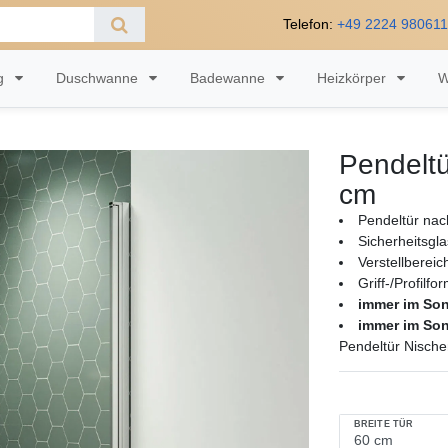
Telefon:
+49 2224 98061
ng
Duschwanne
Badewanne
Heizkörper
W
Pendeltü
cm
Pendeltür nac
Sicherheitsgl
Verstellberei
Griff-/Profilfo
immer im So
immer im So
Pendeltür Nische
BREITE TÜR