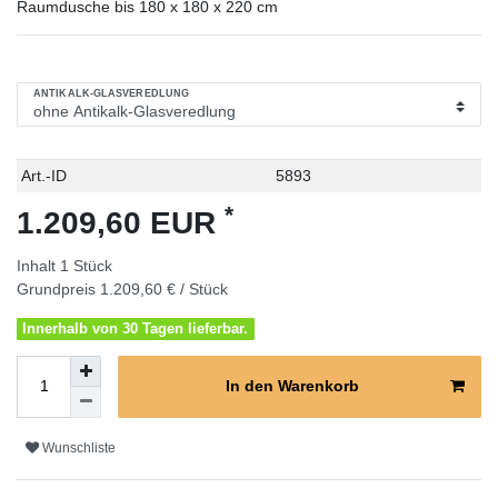
Raumdusche bis 180 x 180 x 220 cm
ANTIKALK-GLASVEREDLUNG
Technisches
Wert
Art.-ID
5893
Merkmal
*
1.209,60 EUR
Inhalt
1
Stück
Grundpreis
1.209,60 € / Stück
Innerhalb von 30 Tagen lieferbar.
In den Warenkorb
Wunschliste