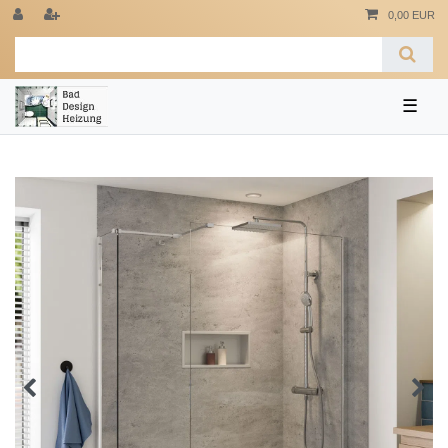
0,00 EUR
☰