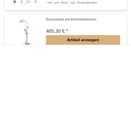
*
inkl. ges. MwSt.
zzgl.
Versandkosten
Duschsäule mit Einhebelmischer
405,30 € *
Artikel anzeigen
*
inkl. ges. MwSt.
zzgl.
Versandkosten
Duschsäule ohne Armatur
353,85 € *
Artikel anzeigen
*
inkl. ges. MwSt.
zzgl.
Versandkosten
Zuletzt angesehene Artikel
Raumdusche bis 180 x 180 x 220 cm