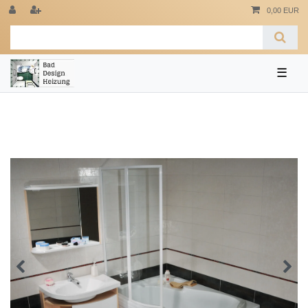
0,00 EUR
☰