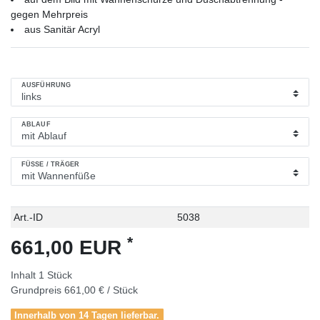
gegen Mehrpreis
aus Sanitär Acryl
AUSFÜHRUNG
ABLAUF
FÜSSE / TRÄGER
Technisches
Wert
Art.-ID
5038
Merkmal
*
661,00 EUR
Inhalt
1
Stück
Grundpreis
661,00 € / Stück
Innerhalb von 14 Tagen lieferbar.