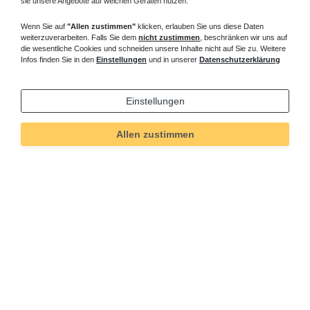
sie unsere Angebote auf welchen Geräten nutzen.
Wenn Sie auf
"Allen zustimmen"
klicken, erlauben Sie uns diese Daten
weiterzuverarbeiten. Falls Sie dem
nicht zustimmen
, beschränken wir uns auf
die wesentliche Cookies und schneiden unsere Inhalte nicht auf Sie zu. Weitere
Infos finden Sie in den
Einstellungen
und in unserer
Datenschutzerklärung
Einstellungen
Allen zustimmen
Technisches
Wert
Art.-ID
5038
Merkmal
Informationen
Versand und Zahlung
Bei Fragen helfen wir zum Ortstarif:
Kontakt