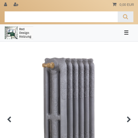
0,00 EUR
☰