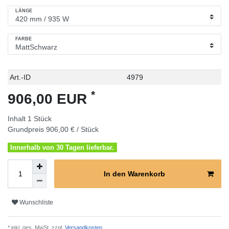
LÄNGE
FARBE
Technisches
Wert
Art.-ID
4979
Merkmal
*
906,00 EUR
Inhalt
1
Stück
Grundpreis
906,00 € / Stück
Innerhalb von 30 Tagen lieferbar.
In den Warenkorb
Wunschliste
* inkl. ges. MwSt. zzgl.
Versandkosten