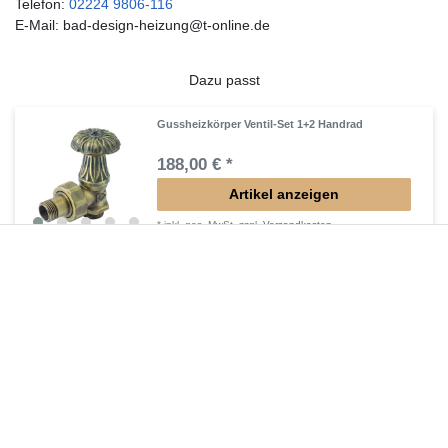
Telefon:
02224 9806-116
E-Mail: bad-design-heizung@t-online.de
Dazu passt
Gussheizkörper Ventil-Set 1+2 Handrad
188,00 € *
Artikel anzeigen
*
inkl. ges. MwSt.
zzgl.
Versandkosten
Gussheizkörper Ventil-Set 3+4 Holzgriff
246,00 € *
Artikel anzeigen
*
inkl. ges. MwSt.
zzgl.
Versandkosten
Gussheizkörper Ventil-Set 5+6 Thermostat