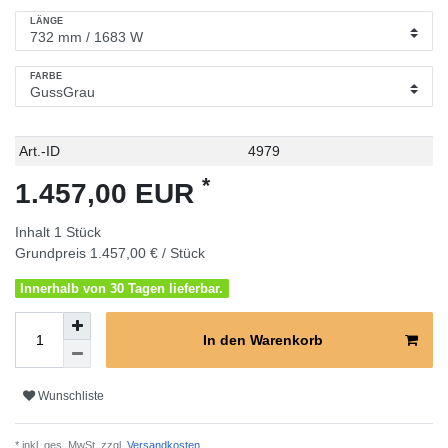
LÄNGE
FARBE
Technisches
Wert
Art.-ID
4979
Merkmal
*
1.457,00 EUR
Inhalt
1
Stück
Grundpreis
1.457,00 € / Stück
Innerhalb von 30 Tagen lieferbar.
In den Warenkorb
Wunschliste
* inkl. ges. MwSt. zzgl.
Versandkosten