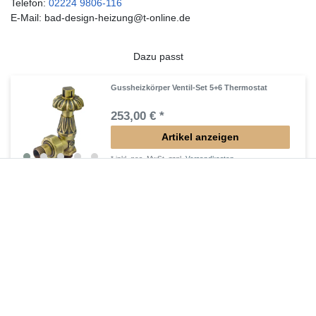
Telefon:
02224 9806-116
E-Mail: bad-design-heizung@t-online.de
Dazu passt
Gussheizkörper Ventil-Set 5+6 Thermostat
253,00 € *
Artikel anzeigen
*
inkl. ges. MwSt.
zzgl.
Versandkosten
Gussheizkörper Ventil-Set 3+4 Holzgriff
246,00 € *
Artikel anzeigen
*
inkl. ges. MwSt.
zzgl.
Versandkosten
Gussheizkörper Ventil-Set 1+2 Handrad