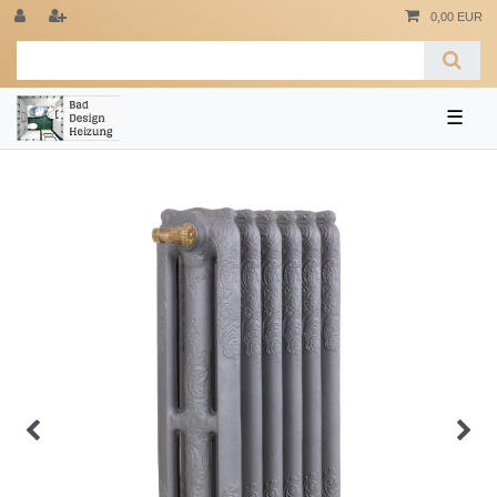
0,00 EUR
☰