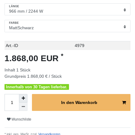
LÄNGE
FARBE
Technisches
Wert
Art.-ID
4979
Merkmal
*
1.868,00 EUR
Inhalt
1
Stück
Grundpreis
1.868,00 € / Stück
Innerhalb von 30 Tagen lieferbar.
In den Warenkorb
Wunschliste
* inkl. ges. MwSt. zzgl.
Versandkosten