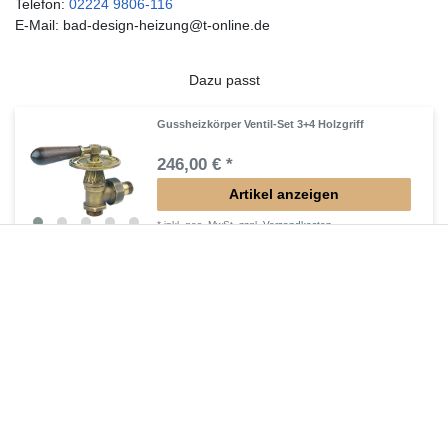
Telefon:
02224 9806-116
E-Mail: bad-design-heizung@t-online.de
Dazu passt
Gussheizkörper Ventil-Set 3+4 Holzgriff
246,00 € *
Artikel anzeigen
*
inkl. ges. MwSt.
zzgl.
Versandkosten
Gussheizkörper Ventil-Set 1+2 Handrad
188,00 € *
Artikel anzeigen
*
inkl. ges. MwSt.
zzgl.
Versandkosten
Gussheizkörper Ventil-Set 5+6 Thermostat