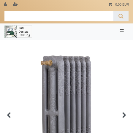
0,00 EUR
☰