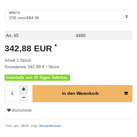
BREITE
Technisches
Wert
Art.-ID
4480
Merkmal
*
342,88 EUR
Inhalt
1
Stück
Grundpreis
342,88 € / Stück
Innerhalb von 30 Tagen lieferbar.
In den Warenkorb
Wunschliste
* inkl. ges. MwSt. zzgl.
Versandkosten