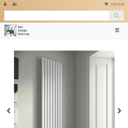
0,00 EUR
☰