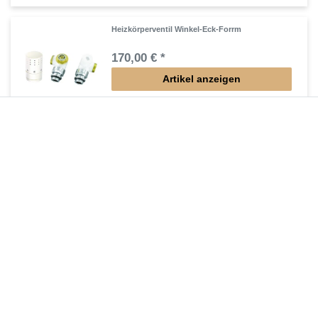
Heizkörperventil Winkel-Eck-Forrm
170,00 € *
Artikel anzeigen
*
inkl. ges. MwSt.
zzgl.
Versandkosten
Sonderanschluß SR, SL, SUR, SUL
90,00 € *
Artikel anzeigen
*
inkl. ges. MwSt.
zzgl.
Versandkosten