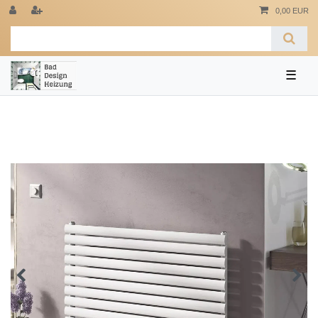
0,00 EUR
☰