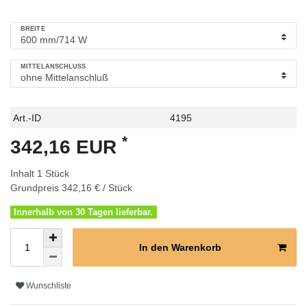
BREITE
MITTELANSCHLUSS
Technisches
Wert
Art.-ID
4195
Merkmal
*
342,16 EUR
Inhalt
1
Stück
Grundpreis
342,16 € / Stück
Innerhalb von 30 Tagen lieferbar.
In den Warenkorb
Wunschliste