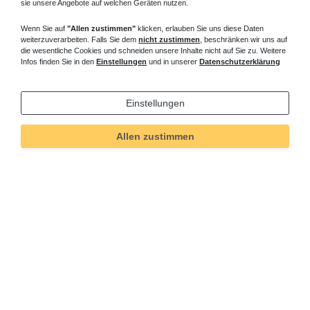
sie unsere Angebote auf welchen Geräten nutzen.
Wenn Sie auf
"Allen zustimmen"
klicken, erlauben Sie uns diese Daten
weiterzuverarbeiten. Falls Sie dem
nicht zustimmen
, beschränken wir uns auf
die wesentliche Cookies und schneiden unsere Inhalte nicht auf Sie zu. Weitere
Infos finden Sie in den
Einstellungen
und in unserer
Datenschutzerklärung
Einstellungen
Allen zustimmen
Technisches
Wert
Art.-ID
4195
Merkmal
Informationen
Versand und Zahlung
Bei Fragen helfen wir zum Ortstarif:
Kontakt