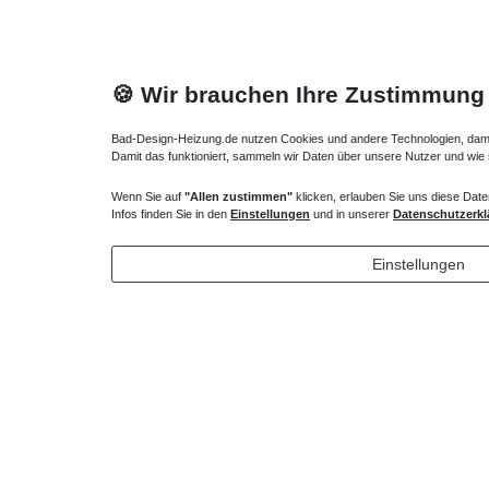
🍪 Wir brauchen Ihre Zustimmung
Bad-Design-Heizung.de nutzen Cookies und andere Technologien, damit 
Damit das funktioniert, sammeln wir Daten über unsere Nutzer und wie
Bodenkonvektor Anschlusssatz Ferneinsteller
Bodenkonv
Wenn Sie auf
"Allen zustimmen"
klicken, erlauben Sie uns diese Date
Infos finden Sie in den
Einstellungen
und in unserer
Datenschutzerkl
201,65 € *
201,65
*
inkl. ges. MwSt.
zzgl.
Versandkosten
*
inkl. ges
Einstellungen