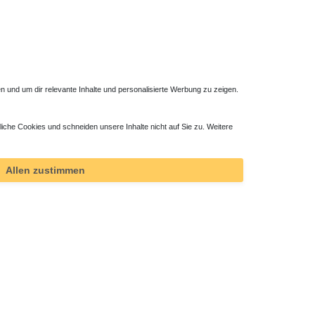
 und um dir relevante Inhalte und personalisierte Werbung zu zeigen.
Unterflurkonvektor Isolierstreifen
Unterflur
liche Cookies und schneiden unsere Inhalte nicht auf Sie zu. Weitere
30,19 € *
9,66 €
1
Stück
| 30,19 € / Stück
1
Satz
|
Allen zustimmen
*
inkl. ges. MwSt.
zzgl.
Versandkosten
*
inkl. ge