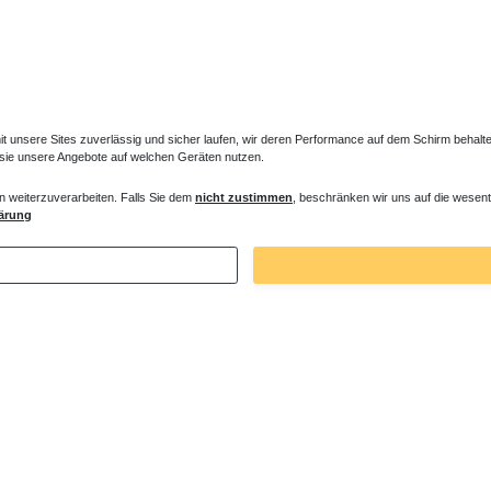
unsere Sites zuverlässig und sicher laufen, wir deren Performance auf dem Schirm behalten
 sie unsere Angebote auf welchen Geräten nutzen.
ektor Anschlusssatz Fernfühler
Unterflurkonvektor Abdeckplatte
n weiterzuverarbeiten. Falls Sie dem
nicht zustimmen
, beschränken wir uns auf die wesent
ärung
 € *
28,98 € *
1
Meter
| 28,98 € / Meter
. MwSt.
zzgl.
Versandkosten
*
inkl. ges. MwSt.
zzgl.
Versandkosten
Zuletzt angesehene Artikel