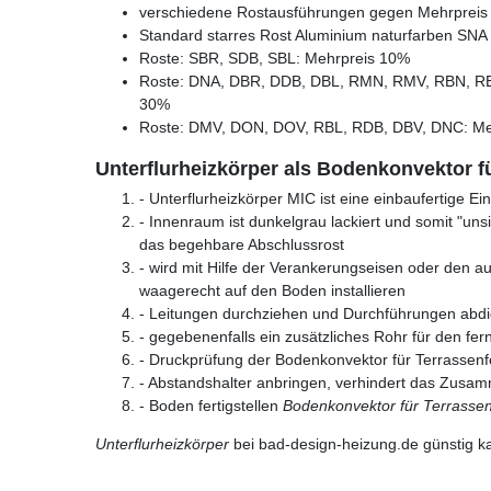
verschiedene Rostausführungen gegen Mehrpreis l
Standard starres Rost Aluminium naturfarben SNA
Roste: SBR, SDB, SBL: Mehrpreis 10%
Roste: DNA, DBR, DDB, DBL, RMN, RMV, RBN, R
30%
Roste: DMV, DON, DOV, RBL, RDB, DBV, DNC: Me
Unterflurheizkörper als Bodenkonvektor f
- Unterflurheizkörper MIC ist eine einbaufertige E
- Innenraum ist dunkelgrau lackiert und somit "unsich
das begehbare Abschlussrost
- wird mit Hilfe der Verankerungseisen oder den a
waagerecht auf den Boden installieren
- Leitungen durchziehen und Durchführungen abdi
- gegebenenfalls ein zusätzliches Rohr für den fe
- Druckprüfung der Bodenkonvektor für Terrassenf
- Abstandshalter anbringen, verhindert das Zusa
- Boden fertigstellen
Bodenkonvektor für Terrassen
Unterflurheizkörper
bei bad-design-heizung.de günstig k