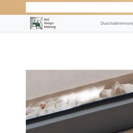
Duschabtrennu