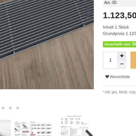
Technisches
Wert
Art.-ID
Merkmal
1.123,
Inhalt
1
Stück
Grundpreis
1.123
Innerhalb von 30
Wunschliste
* inkl. ges. MwSt. zzgl.