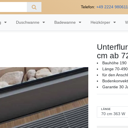
Telefon:
+49 2224 98061
ng
Duschwanne
Badewanne
Heizkörper
W
Unterflu
cm ab 7
Bauhöhe 190 
Länge 70-490
für den Ansch
Bodenkonvekto
Garantie 30 J
LÄNGE