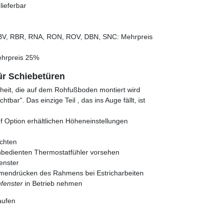
ieferbar
BV, RBR, RNA, RON, ROV, DBN, SNC: Mehrpreis
hrpreis 25%
ür Schiebetüren
inheit, die auf dem Rohfußboden montiert wird
tbar". Das einzige Teil , das ins Auge fällt, ist
uf Option erhältlichen Höheneinstellungen
chten
rnbedienten Thermostatfühler vorsehen
enster
mmendrücken des Rahmens bei Estricharbeiten
fenster
in Betrieb nehmen
aufen