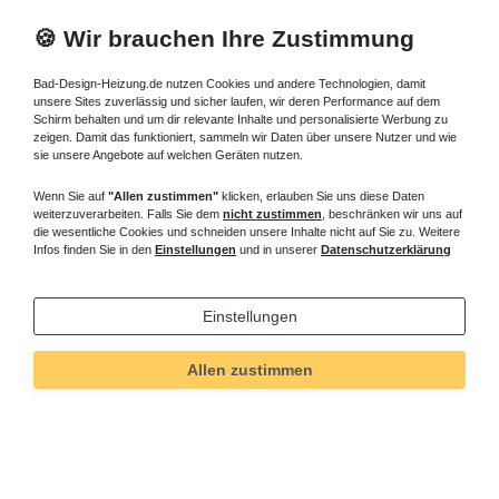
🍪 Wir brauchen Ihre Zustimmung
Bad-Design-Heizung.de nutzen Cookies und andere Technologien, damit
unsere Sites zuverlässig und sicher laufen, wir deren Performance auf dem
Schirm behalten und um dir relevante Inhalte und personalisierte Werbung zu
zeigen. Damit das funktioniert, sammeln wir Daten über unsere Nutzer und wie
sie unsere Angebote auf welchen Geräten nutzen.
Wenn Sie auf
"Allen zustimmen"
klicken, erlauben Sie uns diese Daten
weiterzuverarbeiten. Falls Sie dem
nicht zustimmen
, beschränken wir uns auf
die wesentliche Cookies und schneiden unsere Inhalte nicht auf Sie zu. Weitere
Infos finden Sie in den
Einstellungen
und in unserer
Datenschutzerklärung
Einstellungen
Allen zustimmen
Technisches
Wert
Art.-ID
344
Merkmal