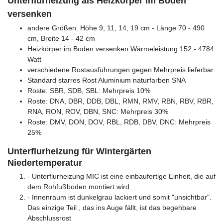
Unterflurheizung als Heizkörper im Boden
versenken
andere Größen: Höhe 9, 11, 14, 19 cm - Länge 70 - 490
cm, Breite 14 - 42 cm
Heizkörper im Boden versenken Wärmeleistung 152 - 4784
Watt
verschiedene Rostausführungen gegen Mehrpreis lieferbar
Standard starres Rost Aluminium naturfarben SNA
Roste: SBR, SDB, SBL: Mehrpreis 10%
Roste: DNA, DBR, DDB, DBL, RMN, RMV, RBN, RBV, RBR,
RNA, RON, ROV, DBN, SNC: Mehrpreis 30%
Roste: DMV, DON, DOV, RBL, RDB, DBV, DNC: Mehrpreis
25%
Unterflurheizung für Wintergärten
Niedertemperatur
- Unterflurheizung MIC ist eine einbaufertige Einheit, die auf
dem Rohfußboden montiert wird
- Innenraum ist dunkelgrau lackiert und somit "unsichtbar".
Das einzige Teil , das ins Auge fällt, ist das begehbare
Abschlussrost