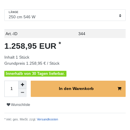
LÄNGE
Technisches
Wert
Art.-ID
344
Merkmal
*
1.258,95 EUR
Inhalt
1
Stück
Grundpreis
1.258,95 € / Stück
Innerhalb von 30 Tagen lieferbar.
In den Warenkorb
Wunschliste
* inkl. ges. MwSt. zzgl.
Versandkosten