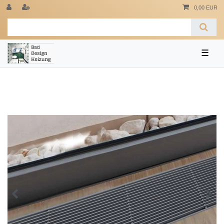
0,00 EUR
☰