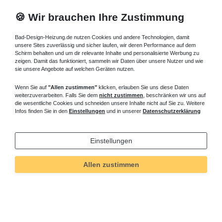
🍪 Wir brauchen Ihre Zustimmung
Bad-Design-Heizung.de nutzen Cookies und andere Technologien, damit
unsere Sites zuverlässig und sicher laufen, wir deren Performance auf dem
Schirm behalten und um dir relevante Inhalte und personalisierte Werbung zu
zeigen. Damit das funktioniert, sammeln wir Daten über unsere Nutzer und wie
sie unsere Angebote auf welchen Geräten nutzen.
Wenn Sie auf
"Allen zustimmen"
klicken, erlauben Sie uns diese Daten
weiterzuverarbeiten. Falls Sie dem
nicht zustimmen
, beschränken wir uns auf
die wesentliche Cookies und schneiden unsere Inhalte nicht auf Sie zu. Weitere
Infos finden Sie in den
Einstellungen
und in unserer
Datenschutzerklärung
Einstellungen
Allen zustimmen
Technisches
Wert
Art.-ID
344
Merkmal