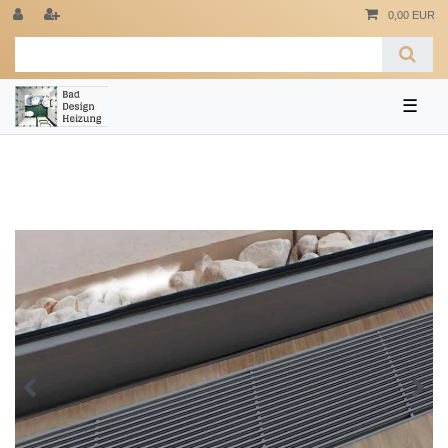
0,00 EUR
☰