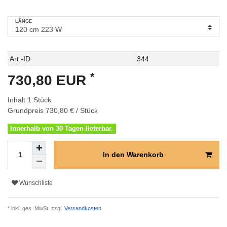
LÄNGE
Technisches
Wert
Art.-ID
344
Merkmal
*
730,80 EUR
Inhalt
1
Stück
Grundpreis
730,80 € / Stück
Innerhalb von 30 Tagen lieferbar.
In den Warenkorb
Wunschliste
* inkl. ges. MwSt. zzgl.
Versandkosten