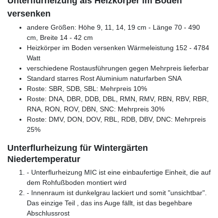
Unterflurheizung als Heizkörper im Boden
versenken
andere Größen: Höhe 9, 11, 14, 19 cm - Länge 70 - 490
cm, Breite 14 - 42 cm
Heizkörper im Boden versenken Wärmeleistung 152 - 4784
Watt
verschiedene Rostausführungen gegen Mehrpreis lieferbar
Standard starres Rost Aluminium naturfarben SNA
Roste: SBR, SDB, SBL: Mehrpreis 10%
Roste: DNA, DBR, DDB, DBL, RMN, RMV, RBN, RBV, RBR,
RNA, RON, ROV, DBN, SNC: Mehrpreis 30%
Roste: DMV, DON, DOV, RBL, RDB, DBV, DNC: Mehrpreis
25%
Unterflurheizung für Wintergärten
Niedertemperatur
- Unterflurheizung MIC ist eine einbaufertige Einheit, die auf
dem Rohfußboden montiert wird
- Innenraum ist dunkelgrau lackiert und somit "unsichtbar".
Das einzige Teil , das ins Auge fällt, ist das begehbare
Abschlussrost