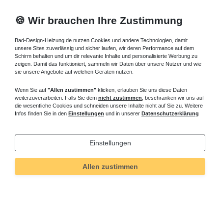
🍪 Wir brauchen Ihre Zustimmung
Bad-Design-Heizung.de nutzen Cookies und andere Technologien, damit
unsere Sites zuverlässig und sicher laufen, wir deren Performance auf dem
Schirm behalten und um dir relevante Inhalte und personalisierte Werbung zu
zeigen. Damit das funktioniert, sammeln wir Daten über unsere Nutzer und wie
sie unsere Angebote auf welchen Geräten nutzen.
Wenn Sie auf
"Allen zustimmen"
klicken, erlauben Sie uns diese Daten
weiterzuverarbeiten. Falls Sie dem
nicht zustimmen
, beschränken wir uns auf
die wesentliche Cookies und schneiden unsere Inhalte nicht auf Sie zu. Weitere
Infos finden Sie in den
Einstellungen
und in unserer
Datenschutzerklärung
Einstellungen
Allen zustimmen
Technisches
Wert
Art.-ID
1772
Merkmal