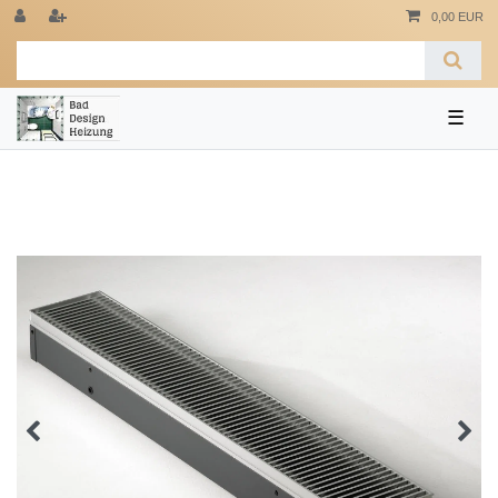
0,00 EUR
☰