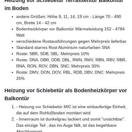
Heizung vor Schiebetür Terrassentür Balkontür
im Boden
andere Größen: Höhe 9, 11, 14, 19 cm - Länge 70 - 490
cm, Breite 14 - 42 cm
Bodenheizkörper vor Balkontür Wärmeleistung 152 - 4784
Watt
verschiedene Rostausführungen gegen Mehrpreis lieferbar
Standard starres Rost Aluminium naturfarben SNA
Roste: SBR, SDB, SBL: Mehrpreis 10%
Roste: DNA, DBR, DDB, DBL, RMN, RMV, RBN, RBV, RBR,
RNA, RON, ROV, DBN, SNC: Mehrpreis 30%
Roste: DMV, DON, DOV, RBL, RDB, DBV, DNC: Mehrpreis
25%
Heizung vor Schiebetür als Bodenheizkörper vor
Balkontür
- Heizung vor Schiebetür MIC ist eine einbaufertige Einheit,
die auf dem Rohfußboden montiert wird
- Innenraum ist dunkelgrau lackiert und somit "unsichtbar".
Das einzige Teil , das ins Auge fällt, ist das begehbare
Abschlussrost