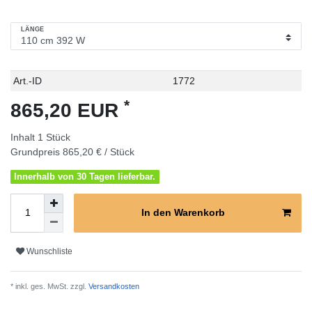
LÄNGE
Technisches
Wert
Art.-ID
1772
Merkmal
*
865,20 EUR
Inhalt
1
Stück
Grundpreis
865,20 € / Stück
Innerhalb von 30 Tagen lieferbar.
In den Warenkorb
Wunschliste
* inkl. ges. MwSt. zzgl.
Versandkosten