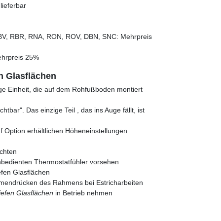
ieferbar
BV, RBR, RNA, RON, ROV, DBN, SNC: Mehrpreis
hrpreis 25%
n Glasflächen
ige Einheit, die auf dem Rohfußboden montiert
tbar". Das einzige Teil , das ins Auge fällt, ist
uf Option erhältlichen Höheneinstellungen
chten
rnbedienten Thermostatfühler vorsehen
efen Glasflächen
mmendrücken des Rahmens bei Estricharbeiten
efen Glasflächen
in Betrieb nehmen