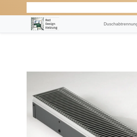
Duschabtrennu