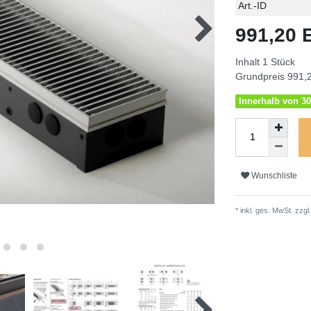
Technisches
Wert
Art.-ID
Merkmal
991,20
Inhalt
1
Stück
Grundpreis
991,2
Innerhalb von 30
Wunschliste
* inkl. ges. MwSt. zzgl.