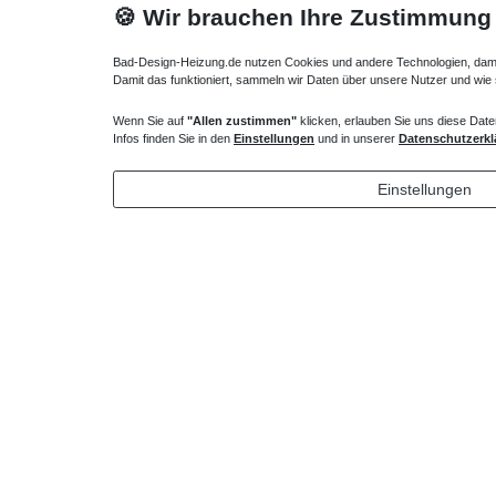
🍪 Wir brauchen Ihre Zustimmung
Bad-Design-Heizung.de nutzen Cookies und andere Technologien, damit 
Damit das funktioniert, sammeln wir Daten über unsere Nutzer und wie
Wenn Sie auf
"Allen zustimmen"
klicken, erlauben Sie uns diese Date
Infos finden Sie in den
Einstellungen
und in unserer
Datenschutzerkl
Einstellungen
Unterflurkonvektor 19 x 34 x ab 110 cm ab 530
Watt
991,20 € *
*
inkl. ges. MwSt.
zzgl.
Versandkosten
Technisches
Wert
Art.-ID
Merkmal