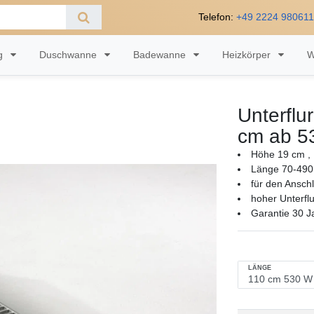
Telefon:
+49 2224 98061
ng
Duschwanne
Badewanne
Heizkörper
W
Unterflu
cm ab 5
Höhe 19 cm , 
Länge 70-490
für den Ansch
hoher Unterfl
Garantie 30 J
LÄNGE