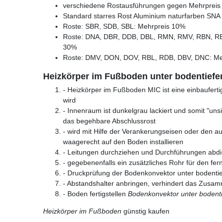
verschiedene Rostausführungen gegen Mehrpreis l
Standard starres Rost Aluminium naturfarben SNA
Roste: SBR, SDB, SBL: Mehrpreis 10%
Roste: DNA, DBR, DDB, DBL, RMN, RMV, RBN, R
30%
Roste: DMV, DON, DOV, RBL, RDB, DBV, DNC: Me
Heizkörper im Fußboden unter bodentiefe
- Heizkörper im Fußboden MIC ist eine einbaufert
wird
- Innenraum ist dunkelgrau lackiert und somit "unsich
das begehbare Abschlussrost
- wird mit Hilfe der Verankerungseisen oder den a
waagerecht auf den Boden installieren
- Leitungen durchziehen und Durchführungen abdi
- gegebenenfalls ein zusätzliches Rohr für den fe
- Druckprüfung der Bodenkonvektor unter bodenti
- Abstandshalter anbringen, verhindert das Zusa
- Boden fertigstellen
Bodenkonvektor unter bodenti
Heizkörper im Fußboden
günstig kaufen