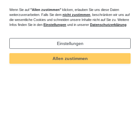
Wenn Sie auf
"Allen zustimmen"
klicken, erlauben Sie uns diese Daten
weiterzuverarbeiten. Falls Sie dem
nicht zustimmen
, beschränken wir uns auf
die wesentliche Cookies und schneiden unsere Inhalte nicht auf Sie zu. Weitere
Infos finden Sie in den
Einstellungen
und in unserer
Datenschutzerklärung
Einstellungen
Allen zustimmen
Technisches
Wert
Art.-ID
4340
Merkmal
Informationen
Versand und Zahlung
Bei Fragen helfen wir zum Ortstarif:
Kontakt