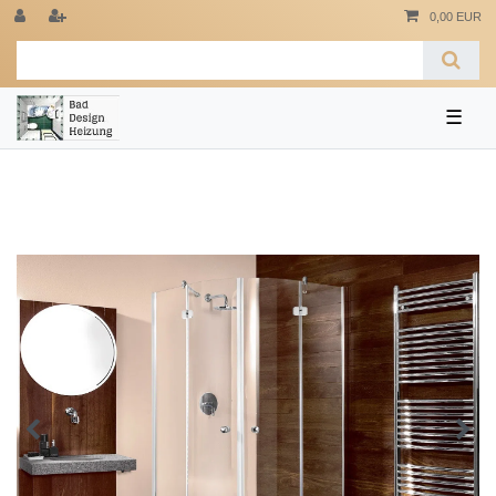
0,00 EUR
☰