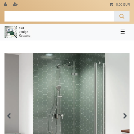
0,00 EUR
☰