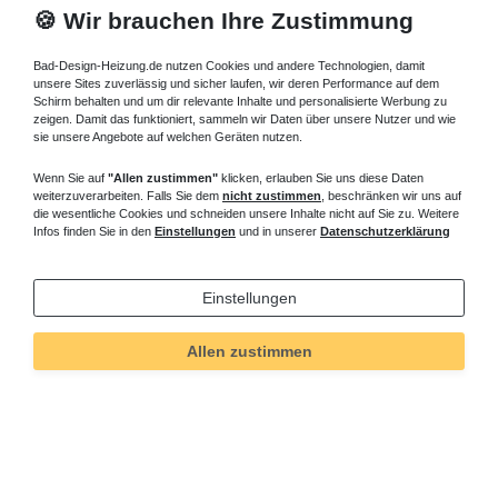
🍪 Wir brauchen Ihre Zustimmung
Bad-Design-Heizung.de nutzen Cookies und andere Technologien, damit
unsere Sites zuverlässig und sicher laufen, wir deren Performance auf dem
Schirm behalten und um dir relevante Inhalte und personalisierte Werbung zu
zeigen. Damit das funktioniert, sammeln wir Daten über unsere Nutzer und wie
sie unsere Angebote auf welchen Geräten nutzen.
Wenn Sie auf
"Allen zustimmen"
klicken, erlauben Sie uns diese Daten
weiterzuverarbeiten. Falls Sie dem
nicht zustimmen
, beschränken wir uns auf
die wesentliche Cookies und schneiden unsere Inhalte nicht auf Sie zu. Weitere
Infos finden Sie in den
Einstellungen
und in unserer
Datenschutzerklärung
Einstellungen
Allen zustimmen
Technisches
Wert
Art.-ID
5588
Merkmal