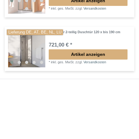
Artikel anzeigen
*
inkl. ges. MwSt.
zzgl.
Versandkosten
Lieferung DE, AT, BE, NL, LU
Pendeltür 2-teilig Duschtür 120 x bis 190 cm
721,00 € *
Artikel anzeigen
*
inkl. ges. MwSt.
zzgl.
Versandkosten
Lieferung DE, AT, BE, NL, LU
Pendeltür mit Festteil 120 x bis 190 cm
778,00 € *
Artikel anzeigen
*
inkl. ges. MwSt.
zzgl.
Versandkosten