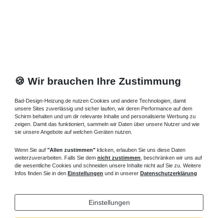
Duschtür 120
cm breit finden Sie in unserem Online-Shop. Die
Duschtür Kunststoff Duschkabine Nische Duschtür Nische 120 cm
bieten wir Ihnen als Duschtür Schiebetür Nischentür 120 cm breit,
2-, 3- oder 4-teilige Dreh-Falttür Dusche 120 cm oder Gleitfalttür,
Pendeltüren oder Schwingtüren. Kaufen Sie hier Ihre Duschtür
Nische 120 mit Dreh-Falttür Dusche 120 cm. Eine Duschtür
Kunststoff als Dreh-Falttür Dusche 120 gibt Ihnen den größten
Einstieg, eine Duschtür Nische 120 als Dreh-Falttür können Sie
🍪 Wir brauchen Ihre Zustimmung
auch als Raumabtrennung im Badezimmer verwenden. Bei
geöffneten Dreh-Falttür
Duschtür 120
cm ergibt sich ein größeres
Bad-Design-Heizung.de nutzen Cookies und andere Technologien, damit
Raumgefühl im Badezimmer.
unsere Sites zuverlässig und sicher laufen, wir deren Performance auf dem
Schirm behalten und um dir relevante Inhalte und personalisierte Werbung zu
Nischentür 120 cm breit - Duschtür
zeigen. Damit das funktioniert, sammeln wir Daten über unsere Nutzer und wie
Schiebetür
sie unsere Angebote auf welchen Geräten nutzen.
Für die Nischentür 1200 mm breit stehen unterschiedliche
Wenn Sie auf
"Allen zustimmen"
klicken, erlauben Sie uns diese Daten
weiterzuverarbeiten. Falls Sie dem
nicht zustimmen
, beschränken wir uns auf
Wandbefestigungen, Wandwinkel für die rahmenlose Duschtür
die wesentliche Cookies und schneiden unsere Inhalte nicht auf Sie zu. Weitere
120 cm und Wandprofile mit Verstellbereich, in alu silber matt,
Infos finden Sie in den
Einstellungen
und in unserer
Datenschutzerklärung
hochglanz, weiß und vielen RAL- / Sanitärfarben zur Verfügung.
Verschiedene Glasarten, Kunstglas aus Kunststoff oder
Sicherheitsglas als Einscheibensicherheitsglas ESG mit oder ohne
Einstellungen
Nanobeschichtung Antikalk-Glasveredelung. Die Scheiben der