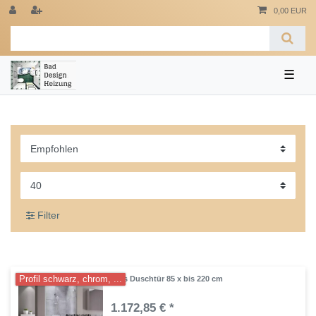
0,00 EUR
☰
Filter
Profil schwarz, chrom, ...
Glas Duschtür 85 x bis 220 cm
1.172,85 € *