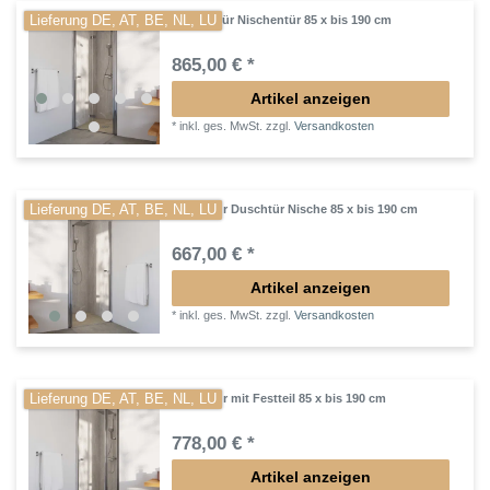
Lieferung DE, AT, BE, NL, LU
Drehfalttür Nischentür 85 x bis 190 cm
865,00 € *
Artikel anzeigen
*
inkl. ges. MwSt.
zzgl.
Versandkosten
Lieferung DE, AT, BE, NL, LU
Pendeltür Duschtür Nische 85 x bis 190 cm
667,00 € *
Artikel anzeigen
*
inkl. ges. MwSt.
zzgl.
Versandkosten
Lieferung DE, AT, BE, NL, LU
Pendeltür mit Festteil 85 x bis 190 cm
778,00 € *
Artikel anzeigen