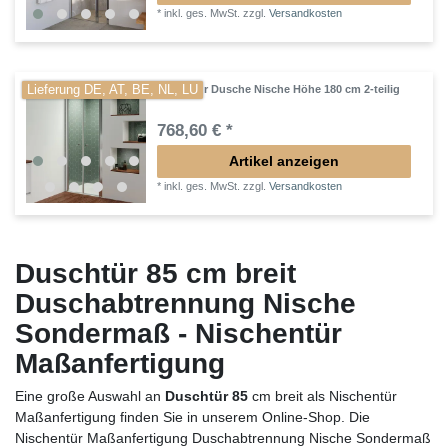
*
inkl. ges. MwSt.
zzgl.
Versandkosten
Lieferung DE, AT, BE, NL, LU
Pendeltür Dusche Nische Höhe 180 cm 2-teilig
768,60 € *
Artikel anzeigen
*
inkl. ges. MwSt.
zzgl.
Versandkosten
Duschtür 85 cm breit
Duschabtrennung Nische
Sondermaß - Nischentür
Maßanfertigung
Eine große Auswahl an
Duschtür 85
cm breit als Nischentür
Maßanfertigung finden Sie in unserem Online-Shop. Die
Nischentür Maßanfertigung Duschabtrennung Nische Sondermaß