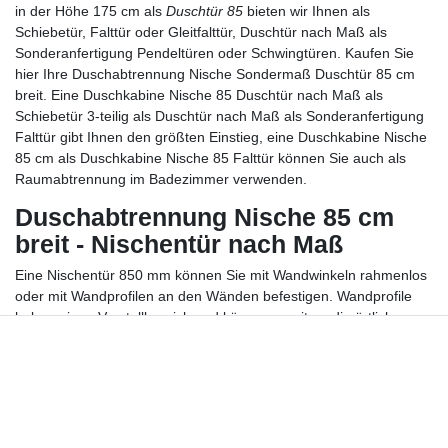
in der Höhe 175 cm als
Duschtür 85
bieten wir Ihnen als
Schiebetür, Falttür oder Gleitfalttür, Duschtür nach Maß als
Sonderanfertigung Pendeltüren oder Schwingtüren. Kaufen Sie
hier Ihre Duschabtrennung Nische Sondermaß Duschtür 85 cm
breit. Eine Duschkabine Nische 85 Duschtür nach Maß als
Schiebetür 3-teilig als Duschtür nach Maß als Sonderanfertigung
Falttür gibt Ihnen den größten Einstieg, eine Duschkabine Nische
85 cm als Duschkabine Nische 85 Falttür können Sie auch als
Raumabtrennung im Badezimmer verwenden.
Duschabtrennung Nische 85 cm
breit - Nischentür nach Maß
Eine Nischentür 850 mm können Sie mit Wandwinkeln rahmenlos
oder mit Wandprofilen an den Wänden befestigen. Wandprofile
haben einen Verstellbereich und können somit an die örtlichen
Gegebenheiten angepasst werden, Unebenheiten der Wände und
geringfügige maßliche Differenzen werden ausgeglichen. Die
Wandprofile der Nischentür 850 mm führen wir in alu silber matt,
hochglanz, weiß und vielen Sanitär- und RAL-Farben.
Verschiedene Glasarten der
Duschtür 85
cm, Kunstglas aus
Kunststoff und Sicherheitsglas als Einscheibensicherheitsglas