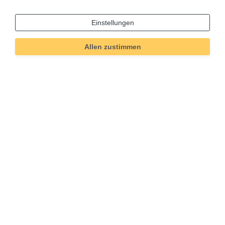
Informationen
Einstellungen
Versand und Zahlung
Bei Fragen helfen wir zum Ortstarif:
Allen zustimmen
Kontakt
Sie möchten vom Kauf zurücktreten?
Kaufvertrag widerrufen
Impressum
Daten­schutz­erklärung
AGB
Widerrufs­recht