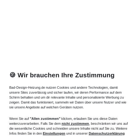
ESG ohne oder mit Antikalk-Beschichtung stehen zur Auswahl.
Die Gläser der Nischentür 850 mm sind als Echtglas klar, Tropfen
Dekor, satiniertes Glas, getönte Glasscheiben, horizontaler
Sichtschutz, u.v.m. verfügbar. Für abweichende bauliche Maße
bieten wir die Nischentür 850 mm auch als Sonderlösungen in
Höhe und Breite, Maßanfertigung im Sondermaß an.
Nischentür 85 cm - Maßanfertigung als
Sonderlösung im Sondermaß
Duschwannen aus Acryl oder Mineralguss für die Nischentür 850
mm in verschiedenen Breiten und Ausführungen, auch mit
🍪 Wir brauchen Ihre Zustimmung
Rinnenablauf und von superflach bodengleich bis tief sind
verfügbar. Eine Nischentür 850 mm kann aber auch bodengleich
Bad-Design-Heizung.de nutzen Cookies und andere Technologien, damit
ebenerdig direkt auf den Fliesen montiert werden. Für diese
unsere Sites zuverlässig und sicher laufen, wir deren Performance auf dem
Montage der
Duschtür 85
cm eignen sich vor allem die unten
Schirm behalten und um dir relevante Inhalte und personalisierte Werbung zu
zeigen. Damit das funktioniert, sammeln wir Daten über unsere Nutzer und wie
rahmenlosen Modelle der Nischentür 850 mm.
sie unsere Angebote auf welchen Geräten nutzen.
Fragen zu Duschtür nach Maß
Duschtür 85
cm breit? Rufen Sie
Wenn Sie auf
"Allen zustimmen"
klicken, erlauben Sie uns diese Daten
an, wir beraten Sie gern.
weiterzuverarbeiten. Falls Sie dem
nicht zustimmen
, beschränken wir uns auf
die wesentliche Cookies und schneiden unsere Inhalte nicht auf Sie zu. Weitere
Infos finden Sie in den
Einstellungen
und in unserer
Datenschutzerklärung