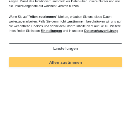
zeigen. Damit das funktioniert, sammeln wir Daten über unsere Nutzer und wie
sie unsere Angebote auf welchen Geräten nutzen.
Wenn Sie auf
"Allen zustimmen"
klicken, erlauben Sie uns diese Daten
weiterzuverarbeiten. Falls Sie dem
nicht zustimmen
, beschränken wir uns auf
die wesentliche Cookies und schneiden unsere Inhalte nicht auf Sie zu. Weitere
Infos finden Sie in den
Einstellungen
und in unserer
Datenschutzerklärung
Einstellungen
Allen zustimmen
Technisches
Wert
Art.-ID
6220
Merkmal
Informationen