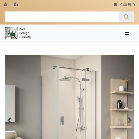
0,00 EUR
☰