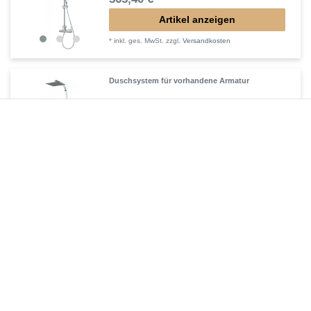
Artikel anzeigen
*
inkl. ges. MwSt.
zzgl.
Versandkosten
Duschsystem für vorhandene Armatur
353,85 € *
Artikel anzeigen
*
inkl. ges. MwSt.
zzgl.
Versandkosten
Duschsäule mit Thermostat
488,25 € *
Artikel anzeigen
*
inkl. ges. MwSt.
zzgl.
Versandkosten
Duschsäule ohne Armatur