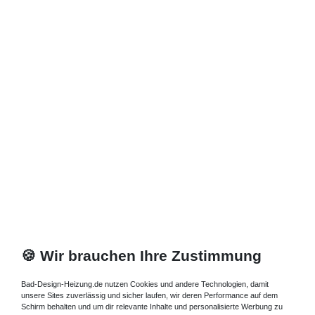
353,85 € *
Artikel anzeigen
*
inkl. ges. MwSt.
zzgl.
Versandkosten
🍪 Wir brauchen Ihre Zustimmung
Bad-Design-Heizung.de nutzen Cookies und andere Technologien, damit
unsere Sites zuverlässig und sicher laufen, wir deren Performance auf dem
Schirm behalten und um dir relevante Inhalte und personalisierte Werbung zu