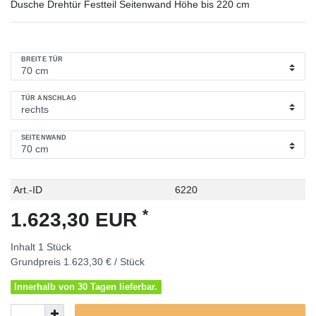
Dusche Drehtür Festteil Seitenwand Höhe bis 220 cm
BREITE TÜR
TÜR ANSCHLAG
SEITENWAND
Technisches
Wert
Art.-ID
6220
Merkmal
*
1.623,30 EUR
Inhalt
1
Stück
Grundpreis
1.623,30 € / Stück
Innerhalb von 30 Tagen lieferbar.