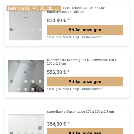
Lieferung DE, AT, BE, NL, LU
Mineralguss Duschwanne Steinoptik
Sondermass bis 100 cm
814,80 € *
Artikel anzeigen
*
inkl. ges. MwSt.
zzgl.
Versandkosten
Rutschfeste Mineralguss Duschwanne 100 x
100 x 1,6 cm
556,50 € *
Artikel anzeigen
*
inkl. ges. MwSt.
zzgl.
Versandkosten
superflache Duschtasse 100 x 100 x 2,5 cm
354,90 € *
Artikel anzeigen