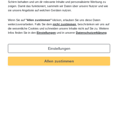
Schirm behalten und um dir relevante Inhalte und personalisierte Werbung zu
Flache
Duschwanne 100x100
cm Zubehör - In dieser
zeigen. Damit das funktioniert, sammeln wir Daten über unsere Nutzer und wie
Kategorie 1000 mm breit finden Sie 6-Punkt Duschwannenfüße
sie unsere Angebote auf welchen Geräten nutzen.
die Sie 1x benötigen, Wannenfugendichtband zwischen hohe
Duschtasse 100x100 cm und Wand, es dient auch als
Wenn Sie auf
"Allen zustimmen"
klicken, erlauben Sie uns diese Daten
Schallentkopplung und beugt schleichenden
weiterzuverarbeiten. Falls Sie dem
nicht zustimmen
, beschränken wir uns auf
die wesentliche Cookies und schneiden unsere Inhalte nicht auf Sie zu. Weitere
Feuchtigkeitsschäden vor, kann noch mit dem Dämm- und
Infos finden Sie in den
Einstellungen
und in unserer
Datenschutzerklärung
Schutzband versehen werden. Das Montagewinkelset für den
einfachen wandseitigen Wannenrandanschluss, bestehend aus 2
Winkel 670 mm und 1 Winkel 870 mm , die eleganten
Einstellungen
senkrechten Abläufe für Ablaufbohrungen 90 mm sind auch
erhältlich. Die Styroporträger können direkt verfliest, in die mit
Allen zustimmen
Montageschaum die Brausetasse 100x100 cm montiert werden
sind auch lieferbar. Die Styroporträger, zur zusätzlichen
Schalldämmung, werden den entsprechend zugeordnet,
Brausetasse 100x100 cm online kaufen.
tiefe Duschwanne 100x100 cm – flache
Duschtasse 100x100 cm
Fragen zu bodengleiche Duschtasse 100x100 cm ? Rufen Sie an,
wir beraten Sie gern.
Duschtasse Sondermaß
I
Eckeinstieg 100 cm
I
Eckeinstieg