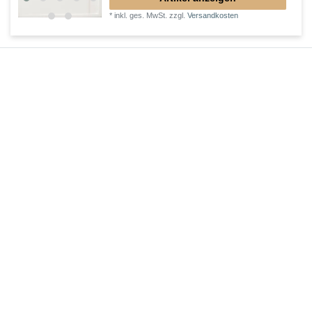
*
inkl. ges. MwSt.
zzgl.
Versandkosten
tiefe Duschtasse 100 x 100 x 14 cm
369,60 € *
Artikel anzeigen
*
inkl. ges. MwSt.
zzgl.
Versandkosten
tiefe Duschwanne 100 x 100 x 12 cm
369,60 € *
Artikel anzeigen
*
inkl. ges. MwSt.
zzgl.
Versandkosten