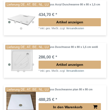
Lieferung DE, AT, BE, NL, LU
Mineralguss Acryl Duschwanne 80 x 80 x 1,5 cm
434,70 € *
Artikel anzeigen
*
inkl. ges. MwSt.
zzgl.
Versandkosten
Lieferung DE, AT, BE, NL, LU
Mineralguss Duschtasse 80 x 80 x 1,5 cm weiß
286,00 € *
Artikel anzeigen
*
inkl. ges. MwSt.
zzgl.
Versandkosten
Lieferung DE, AT, BE, NL, LU
Mineralguss Duschwanne plan 80 x 80 cm
488,25 € *
In den Warenkorb