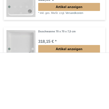
Artikel anzeigen
*
inkl. ges. MwSt.
zzgl.
Versandkosten
Duschwanne 70 x 70 x 7,5 cm
318,15 € *
Artikel anzeigen
*
inkl. ges. MwSt.
zzgl.
Versandkosten
ebenerdige Duschwanne
80x80 Rechteck -
bodengleiche Duschtasse
80x80 cm
Die ebenerdige bodenebene
Duschwanne 80x80
cm finden Sie