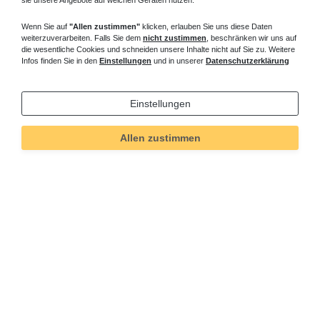
können direkt verfliest, in die mit Montageschaum die
Brausetasse 80 cm montiert werden sind auch lieferbar. Die
Wenn Sie auf
"Allen zustimmen"
klicken, erlauben Sie uns diese Daten
weiterzuverarbeiten. Falls Sie dem
nicht zustimmen
, beschränken wir uns auf
Styroporträger, zur zusätzlichen Schalldämmung, werden
die wesentliche Cookies und schneiden unsere Inhalte nicht auf Sie zu. Weitere
entsprechend zugeordnet, Duschwanne 80x80 cm günstig online
Infos finden Sie in den
Einstellungen
und in unserer
Datenschutzerklärung
kaufen.
tief Duschwanne 80x80 cm – flache
Einstellungen
Duschtasse 80x80 cm
Fragen zu bodengleiche Duschtasse 80x80 cm? Rufen Sie an, wir
Allen zustimmen
beraten Sie gern.
Unterflurheizkörper
I
Eckeinstieg 75x75 cm
Informationen
Versand und Zahlung
Bei Fragen helfen wir zum Ortstarif:
Kontakt