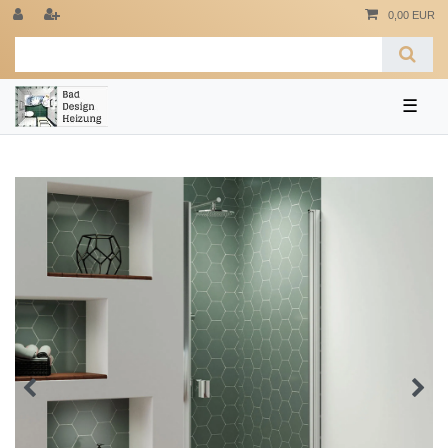
0,00 EUR
☰