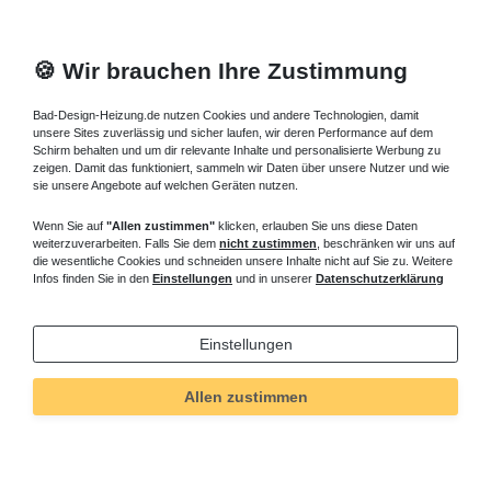
🍪 Wir brauchen Ihre Zustimmung
Bad-Design-Heizung.de nutzen Cookies und andere Technologien, damit
unsere Sites zuverlässig und sicher laufen, wir deren Performance auf dem
Schirm behalten und um dir relevante Inhalte und personalisierte Werbung zu
zeigen. Damit das funktioniert, sammeln wir Daten über unsere Nutzer und wie
sie unsere Angebote auf welchen Geräten nutzen.
Wenn Sie auf
"Allen zustimmen"
klicken, erlauben Sie uns diese Daten
weiterzuverarbeiten. Falls Sie dem
nicht zustimmen
, beschränken wir uns auf
die wesentliche Cookies und schneiden unsere Inhalte nicht auf Sie zu. Weitere
Infos finden Sie in den
Einstellungen
und in unserer
Datenschutzerklärung
Einstellungen
Allen zustimmen
Technisches
Wert
Art.-ID
5529