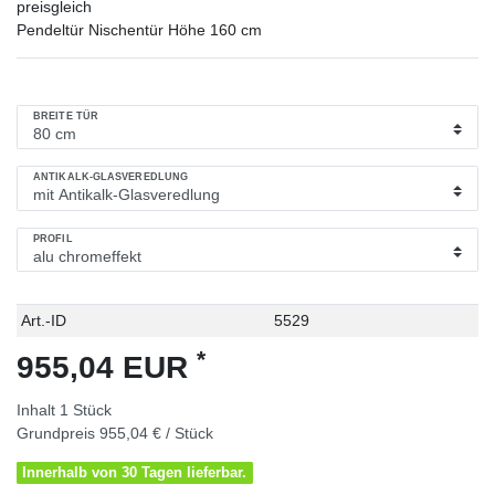
preisgleich
Pendeltür Nischentür Höhe 160 cm
BREITE TÜR
ANTIKALK-GLASVEREDLUNG
PROFIL
Technisches
Wert
Art.-ID
5529
Merkmal
*
955,04 EUR
Inhalt
1
Stück
Grundpreis
955,04 € / Stück
Innerhalb von 30 Tagen lieferbar.