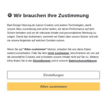
🍪 Wir brauchen Ihre Zustimmung
Bad-Design-Heizung.de nutzen Cookies und andere Technologien, damit
unsere Sites zuverlässig und sicher laufen, wir deren Performance auf dem
Schirm behalten und um dir relevante Inhalte und personalisierte Werbung zu
zeigen. Damit das funktioniert, sammeln wir Daten über unsere Nutzer und wie
sie unsere Angebote auf welchen Geräten nutzen.
Wenn Sie auf
"Allen zustimmen"
klicken, erlauben Sie uns diese Daten
weiterzuverarbeiten. Falls Sie dem
nicht zustimmen
, beschränken wir uns auf
die wesentliche Cookies und schneiden unsere Inhalte nicht auf Sie zu. Weitere
Infos finden Sie in den
Einstellungen
und in unserer
Datenschutzerklärung
Einstellungen
Allen zustimmen
Technisches
Wert
Art.-ID
5529