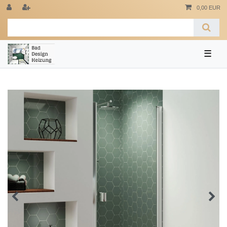
0,00 EUR
☰