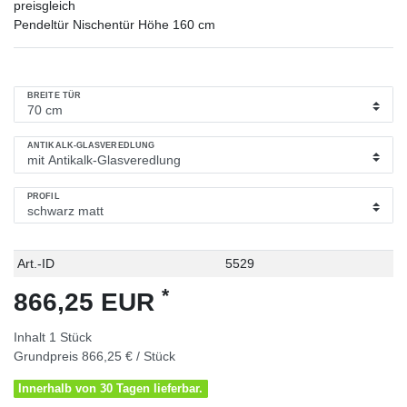
preisgleich
Pendeltür Nischentür Höhe 160 cm
BREITE TÜR
ANTIKALK-GLASVEREDLUNG
PROFIL
Technisches
Wert
Art.-ID
5529
Merkmal
*
866,25 EUR
Inhalt
1
Stück
Grundpreis
866,25 € / Stück
Innerhalb von 30 Tagen lieferbar.