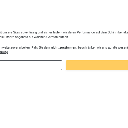
unsere Sites zuverlässig und sicher laufen, wir deren Performance auf dem Schirm behalten
 sie unsere Angebote auf welchen Geräten nutzen.
n weiterzuverarbeiten. Falls Sie dem
nicht zustimmen
, beschränken wir uns auf die wesent
em für vorhandene Armatur
Duschsystem ohne Armatur
ärung
 € *
405,30 € *
. MwSt.
zzgl.
Versandkosten
*
inkl. ges. MwSt.
zzgl.
Versandkosten
Zuletzt angesehene Artikel