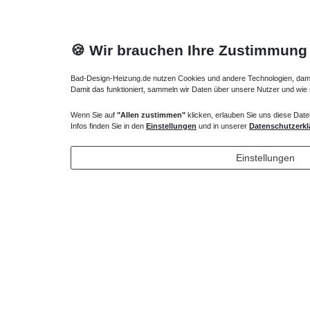
🍪 Wir brauchen Ihre Zustimmung
Bad-Design-Heizung.de nutzen Cookies und andere Technologien, damit 
Damit das funktioniert, sammeln wir Daten über unsere Nutzer und wie
Wenn Sie auf
"Allen zustimmen"
klicken, erlauben Sie uns diese Date
Duschsäule ohne Brausebatterie
Duschsyst
Infos finden Sie in den
Einstellungen
und in unserer
Datenschutzerkl
353,85 € *
353,85
Einstellungen
*
inkl. ges. MwSt.
zzgl.
Versandkosten
*
inkl. ges
Lieferung DE, AT, BE, NL, LU