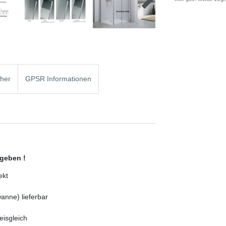
cher
GPSR Informationen
ngeben !
ekt
anne) lieferbar
isgleich