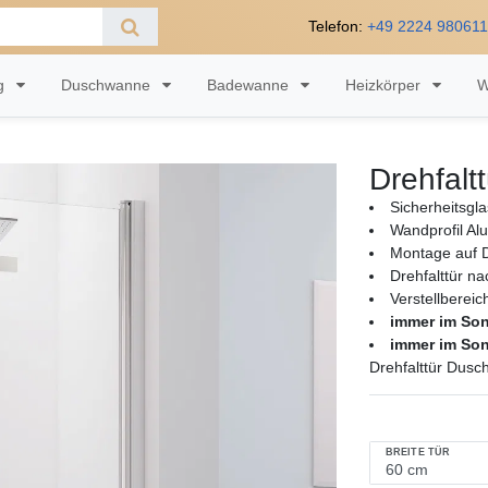
Telefon:
+49 2224 98061
ng
Duschwanne
Badewanne
Heizkörper
W
Drehfalt
Sicherheitsgl
Wandprofil Al
Montage auf 
Drehfalttür n
Verstellberei
immer im So
immer im So
Drehfalttür Dusc
BREITE TÜR