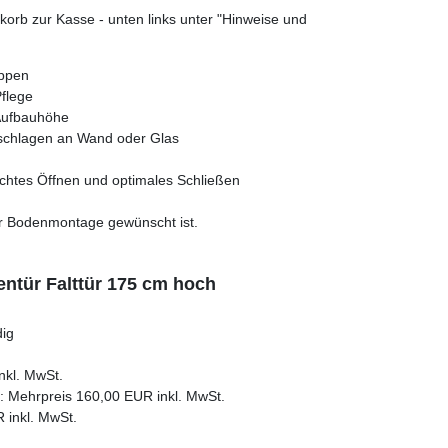
orb zur Kasse - unten links unter "Hinweise und
appen
Pflege
 Aufbauhöhe
Anschlagen an Wand oder Glas
ichtes Öffnen und optimales Schließen
er Bodenmontage gewünscht ist.
entür Falttür 175 cm hoch
dig
nkl. MwSt.
rt: Mehrpreis 160,00 EUR inkl. MwSt.
 inkl. MwSt.