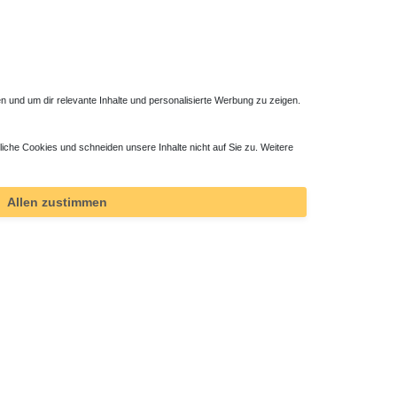
 und um dir relevante Inhalte und personalisierte Werbung zu zeigen.
liche Cookies und schneiden unsere Inhalte nicht auf Sie zu. Weitere
Duschsäule ohne Armatur
353,85 € *
Allen zustimmen
*
inkl. ges. MwSt.
zzgl.
Versandkosten