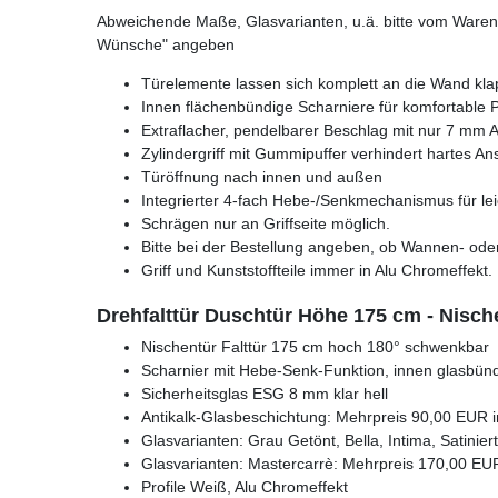
Abweichende Maße, Glasvarianten, u.ä. bitte vom Warenk
Wünsche" angeben
Türelemente lassen sich komplett an die Wand kl
Innen flächenbündige Scharniere für komfortable 
Extraflacher, pendelbarer Beschlag mit nur 7 mm
Zylindergriff mit Gummipuffer verhindert hartes 
Türöffnung nach innen und außen
Integrierter 4-fach Hebe-/Senkmechanismus für le
Schrägen nur an Griffseite möglich.
Bitte bei der Bestellung angeben, ob Wannen- od
Griff und Kunststoffteile immer in Alu Chromeffekt.
Drehfalttür Duschtür Höhe 175 cm - Nisch
Nischentür Falttür 175 cm hoch 180° schwenkbar
Scharnier mit Hebe-Senk-Funktion, innen glasbün
Sicherheitsglas ESG 8 mm klar hell
Antikalk-Glasbeschichtung: Mehrpreis 90,00 EUR i
Glasvarianten: Grau Getönt, Bella, Intima, Satinie
Glasvarianten: Mastercarrè: Mehrpreis 170,00 EUR
Profile Weiß, Alu Chromeffekt