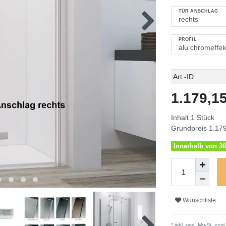
TÜR ANSCHLAG
PROFIL
Technisches
Wert
Art.-ID
Merkmal
1.179,
Inhalt
1
Stück
Grundpreis
1.179
Innerhalb von 30
Wunschliste
* inkl. ges. MwSt. zzgl.