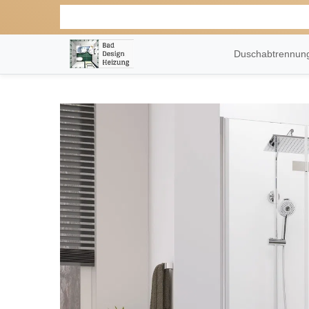
Duschabtrennu