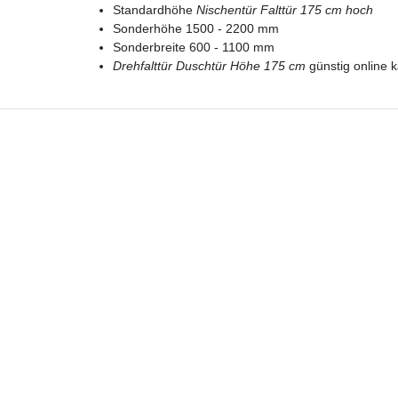
Standardhöhe
Nischentür Falttür 175 cm hoch
Sonderhöhe 1500 - 2200 mm
Sonderbreite 600 - 1100 mm
Drehfalttür Duschtür Höhe 175 cm
günstig online 
Hotline
Telefon:
02224 9806-116
E-Mail: bad-design-heizung@t-online.de