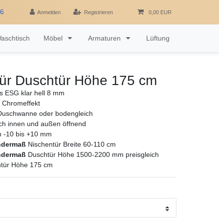
16
Anmelden
Registrieren
0,00 EUR
aschtisch
Möbel
Armaturen
Lüftung
tür Duschtür Höhe 175 cm
as ESG klar hell 8 mm
u Chromeffekt
Duschwanne oder bodengleich
ach innen und außen öffnend
ch -10 bis +10 mm
ndermaß
Nischentür Breite 60-110 cm
ndermaß
Duschtür Höhe 1500-2200 mm preisgleich
htür Höhe 175 cm