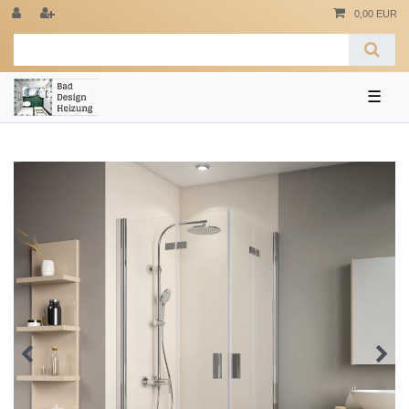
0,00 EUR
☰