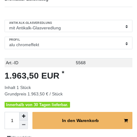
ANTIKALK-GLASVEREDLUNG
PROFIL
Technisches
Wert
Art.-ID
5568
Merkmal
*
1.963,50 EUR
Inhalt
1
Stück
Grundpreis
1.963,50 € / Stück
Innerhalb von 30 Tagen lieferbar.
In den Warenkorb