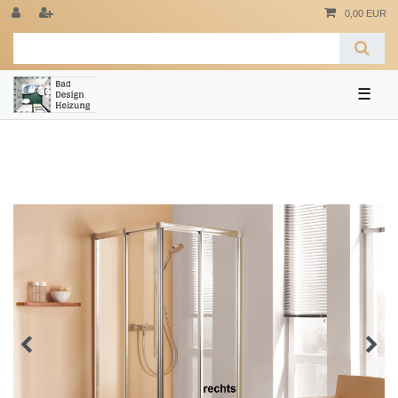
0,00 EUR
☰