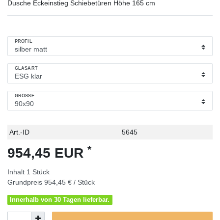
Dusche Eckeinstieg Schiebetüren Höhe 165 cm
PROFIL
GLASART
GRÖSSE
Technisches
Wert
Art.-ID
5645
Merkmal
*
954,45 EUR
Inhalt
1
Stück
Grundpreis
954,45 € / Stück
Innerhalb von 30 Tagen lieferbar.