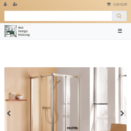
0,00 EUR
☰