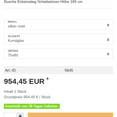
Dusche Eckeinstieg Schiebetüren Höhe 165 cm
PROFIL
GLASART
GRÖSSE
Technisches
Wert
Art.-ID
5645
Merkmal
*
954,45 EUR
Inhalt
1
Stück
Grundpreis
954,45 € / Stück
Innerhalb von 30 Tagen lieferbar.