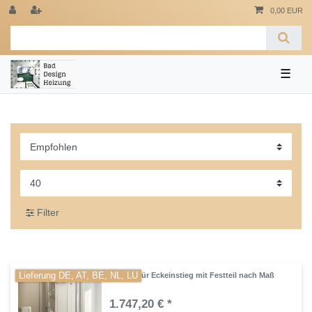
0,00 EUR
☰
Filter
Lieferung DE, AT, BE, NL, LU
Drehfalttür Eckeinstieg mit Festteil nach Maß
1.747,20 € *