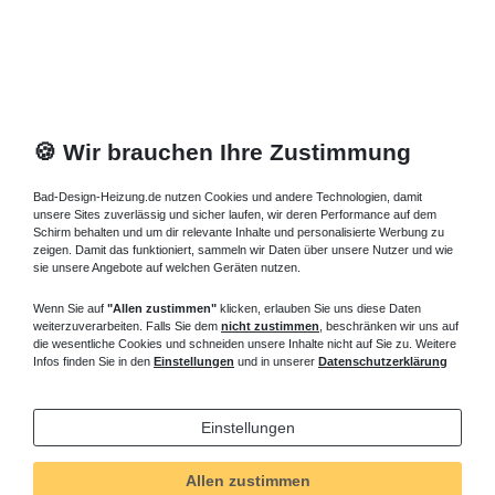
bis zu 220 cm, im Sondermaß als Maßanfertigung nach
Kundenwunsch. Mit einer großen Palette an Glasarten, die neben
dem Klarglas, auch satiniertes Glas, Mastercarrè und
horizontalen Sichtschutz Intima beinhaltet, ermöglichen wir
individuelle Kundenwünsche. Alle Glasvarianten der Duschkabine
120x100 cm sind natürlich in Einscheibensicherheitsglas (ESG)
ausgeführt.
🍪 Wir brauchen Ihre Zustimmung
bodengleicher Eckeinstieg 120x100 cm
Bad-Design-Heizung.de nutzen Cookies und andere Technologien, damit
mit Schiebetüren, Drehfalttüren,
unsere Sites zuverlässig und sicher laufen, wir deren Performance auf dem
Pendeltüren
Schirm behalten und um dir relevante Inhalte und personalisierte Werbung zu
zeigen. Damit das funktioniert, sammeln wir Daten über unsere Nutzer und wie
Die Duschabtrennung 120x100 cm führen wir mit Wandwinkel für
sie unsere Angebote auf welchen Geräten nutzen.
die rahmenlose Variante und mit Wandprofilen, die einen
Wenn Sie auf
"Allen zustimmen"
klicken, erlauben Sie uns diese Daten
Verstellbereich für den Ausgleich der Unebenheiten an den
weiterzuverarbeiten. Falls Sie dem
nicht zustimmen
, beschränken wir uns auf
Fliesenwänden haben. Profilfarben in weiß, alu silber matt oder
die wesentliche Cookies und schneiden unsere Inhalte nicht auf Sie zu. Weitere
hochglanz und Sanitärfarben gehören zur Auswahl. Für diese
Infos finden Sie in den
Einstellungen
und in unserer
Datenschutzerklärung
asymmetrische Duschabtrennung 120x100 cm führen wir auch
die entsprechenden Mineralguss Duschwanne in
Einstellungen
unterschiedlichen Ausführungen an.
Fragen zu
Duschkabine Eckeinstieg 120x100
cm ? Rufen Sie an,
Allen zustimmen
wir beraten Sie gern.