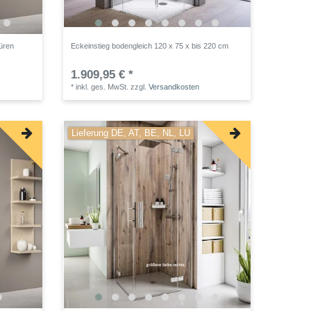
üren
Eckeinstieg bodengleich 120 x 75 x bis 220 cm
1.909,95 € *
*
inkl. ges. MwSt.
zzgl.
Versandkosten
Lieferung DE, AT, BE, NL, LU