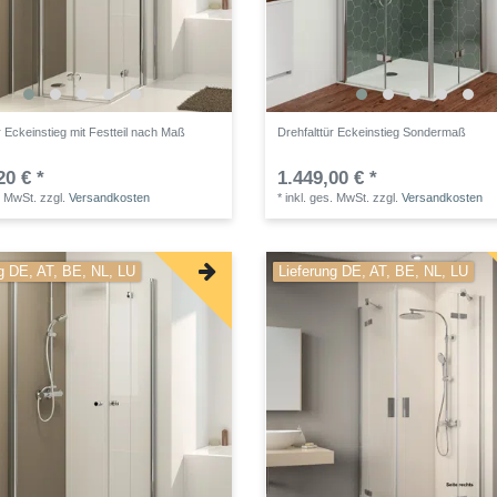
r Eckeinstieg mit Festteil nach Maß
Drehfalttür Eckeinstieg Sondermaß
20 € *
1.449,00 € *
. MwSt.
zzgl.
Versandkosten
*
inkl. ges. MwSt.
zzgl.
Versandkosten
g DE, AT, BE, NL, LU
Lieferung DE, AT, BE, NL, LU