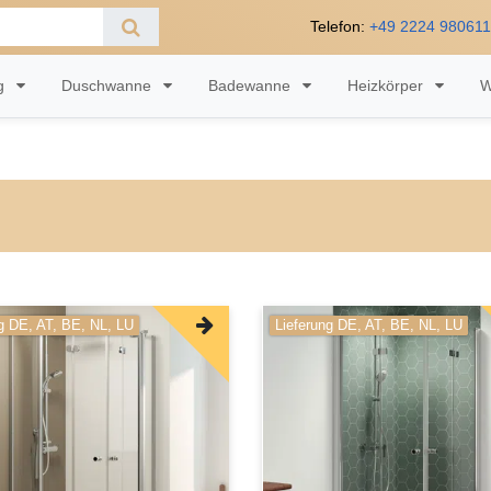
Telefon:
+49 2224 98061
ng
Duschwanne
Badewanne
Heizkörper
W
g DE, AT, BE, NL, LU
Lieferung DE, AT, BE, NL, LU