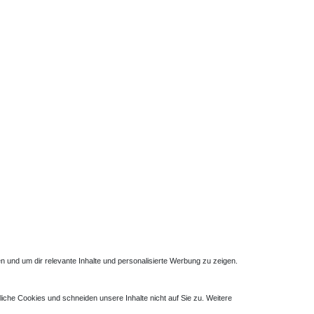
120x75
20x75
cm ebenerdig Duschabtrennung
Duschkabine
r Gleitfalttüren, Pendeltüren oder Schwingtüren nach
offglas. Glasduschen Eckdusche 120x75 mit Falttüren
ngten Platzverhältnissen im Badezimmer verwenden. Bei
 und um dir relevante Inhalte und personalisierte Werbung zu zeigen.
liche Cookies und schneiden unsere Inhalte nicht auf Sie zu. Weitere