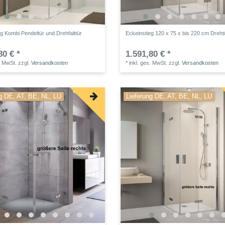
g Kombi Pendeltür und Drehfalttür
Eckeinstieg 120 x 75 x bis 220 cm Dreht
80 € *
1.591,80 € *
. MwSt.
zzgl.
Versandkosten
*
inkl. ges. MwSt.
zzgl.
Versandkosten
g DE, AT, BE, NL, LU
Lieferung DE, AT, BE, NL, LU