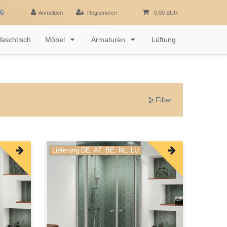
16
Anmelden
Registrieren
0,00 EUR
aschtisch
Möbel
Armaturen
Lüftung
Filter
Lieferung DE, AT, BE, NL, LU