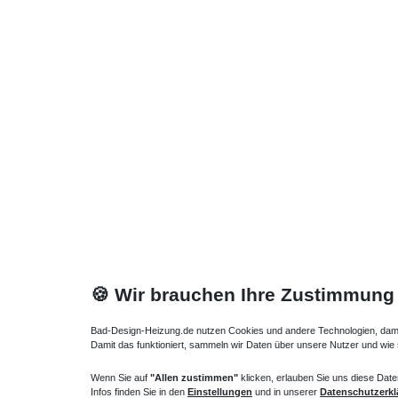
2.200,
Waschtisch
*
inkl. ges
Möbel
Armaturen
Lüftung
Duschkabine Eckeinstieg 
Eine große Auswahl an
Dusche Eckeinstieg 120x75
cm 
Eckeinstieg 120x75
cm als Glasdusche Eckdusche 120x75 bi
innen und außen öffnend oder auch mit Drehtüren nur n
Diagonaleinstieg Eckeinstieg 
🍪 Wir brauchen Ihre Zustimmung
Kaufen Sie hier günstig Ihre preiswerte Dusche Eckeinst
geben Ihnen die größte Einstiegsbreite, eine Duschkabi
Bad-Design-Heizung.de nutzen Cookies und andere Technologien, damit 
geöffneten Falttüren der Eckdusche 120x75 ergibt sich
Damit das funktioniert, sammeln wir Daten über unsere Nutzer und wie
Eckeinstieg 120x75 cm mit Drehfalt
Wenn Sie auf
"Allen zustimmen"
klicken, erlauben Sie uns diese Date
Infos finden Sie in den
Einstellungen
und in unserer
Datenschutzerkl