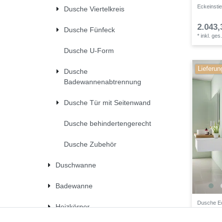
Eckeinsti
Dusche Viertelkreis
2.043,
Dusche Fünfeck
*
inkl. ges
Dusche U-Form
Lieferun
Dusche
Badewannenabtrennung
Dusche Tür mit Seitenwand
Dusche behindertengerecht
Dusche Zubehör
Duschwanne
Badewanne
Dusche Ec
Heizkörper
cm