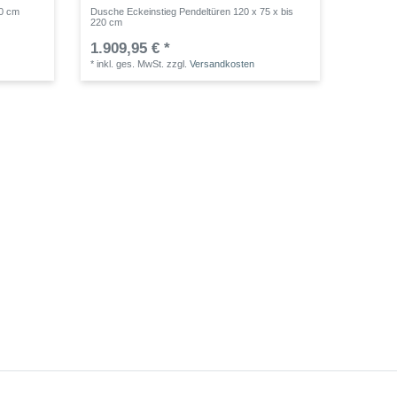
20 cm
Dusche Eckeinstieg Pendeltüren 120 x 75 x bis
220 cm
1.909,95 € *
*
inkl. ges. MwSt.
zzgl.
Versandkosten