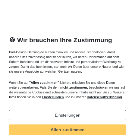
geöffneten Falttüren der Eckdusche 120x90 cm Diagonaleinstieg
ergibt sich ein größeres Raumgefühl im Badezimmer. Die
Duschkabine 120x90 cm ist in verschiedenen Höhen erhältlich. In
der Höhe 220 cm für große Menschen als rahmenlose
Duschabtrennung 120x90 cm, aber auch in der Höhe 160, 170
oder 180 cm für hohe Duschwannen oder begrenzte
🍪 Wir brauchen Ihre Zustimmung
Raumangebote im Badezimmer. Eine große Auswahl an
verschiedenen Glasarten, wie horizontaler Sichtschutz oder
Bad-Design-Heizung.de nutzen Cookies und andere Technologien, damit
Intima, Mastercarrè, satiniertes Glas und Spiegelglas, alle
unsere Sites zuverlässig und sicher laufen, wir deren Performance auf dem
Schirm behalten und um dir relevante Inhalte und personalisierte Werbung zu
natürlich als Einscheibensicherheitsglas (ESG).
zeigen. Damit das funktioniert, sammeln wir Daten über unsere Nutzer und wie
sie unsere Angebote auf welchen Geräten nutzen.
Diagonaleinstieg Eckeinstieg 120x90 cm
mit Schiebetüren, Pendeltüren oder
Wenn Sie auf
"Allen zustimmen"
klicken, erlauben Sie uns diese Daten
Falttüren
weiterzuverarbeiten. Falls Sie dem
nicht zustimmen
, beschränken wir uns auf
die wesentliche Cookies und schneiden unsere Inhalte nicht auf Sie zu. Weitere
Fragen zu
Duschkabine Eckeinstieg 120x90
cm ? Rufen Sie an,
Infos finden Sie in den
Einstellungen
und in unserer
Datenschutzerklärung
wir beraten Sie gern.
Weitere interessante Artikel aus unserem Sortiment - Eckdusche
Einstellungen
120x90 cm mit Drehtüren: Mineralguss Duschwanne 120 x 90 cm,
historische Radiatoren und Heizkörper Retro Design,
Allen zustimmen
Raumsparwanne 170 cm.