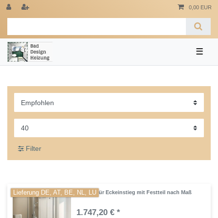
0,00 EUR
☰
Filter
Lieferung DE, AT, BE, NL, LU
Drehfalttür Eckeinstieg mit Festteil nach Maß
1.747,20 € *