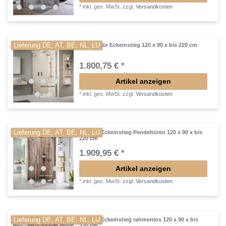
*
inkl. ges. MwSt.
zzgl.
Versandkosten
Lieferung DE, AT, BE, NL, LU
Drehfalttür Eckeinstieg 120 x 90 x bis 220 cm
1.800,75 € *
Artikel anzeigen
*
inkl. ges. MwSt.
zzgl.
Versandkosten
Lieferung DE, AT, BE, NL, LU
Dusche Eckeinstieg Pendeltüren 120 x 90 x bis
220 cm
1.909,95 € *
Artikel anzeigen
*
inkl. ges. MwSt.
zzgl.
Versandkosten
Lieferung DE, AT, BE, NL, LU
Dusche Eckeinstieg rahmenlos 120 x 90 x bis
220 cm