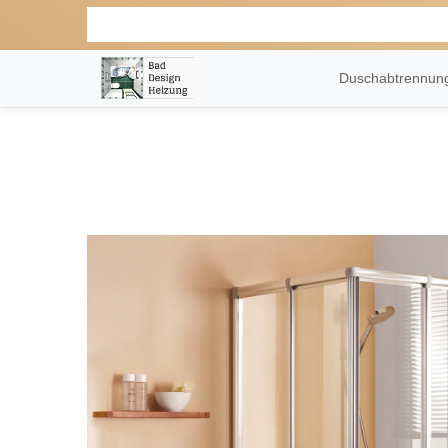
Duschabtrennu