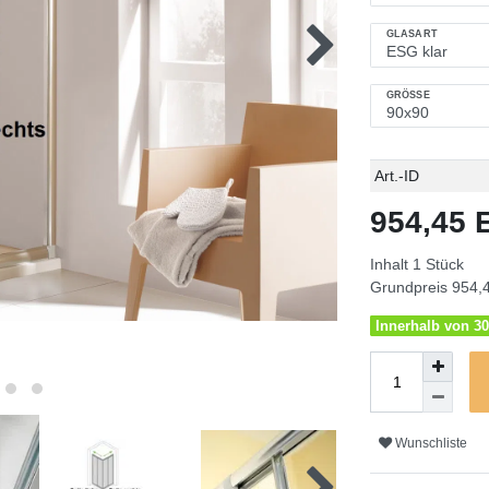
GLASART
GRÖSSE
Technisches
Wert
Art.-ID
Merkmal
954,45
Inhalt
1
Stück
Grundpreis
954,4
Innerhalb von 30
Wunschliste