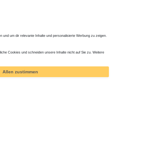
 und um dir relevante Inhalte und personalisierte Werbung zu zeigen.
liche Cookies und schneiden unsere Inhalte nicht auf Sie zu. Weitere
Duschsystem für vorhandene Armatur
353,85 € *
Allen zustimmen
*
inkl. ges. MwSt.
zzgl.
Versandkosten