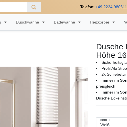
Telefon:
+49 2224 98061
ng
Duschwanne
Badewanne
Heizkörper
W
Dusche 
Höhe 16
Sicherheitsgl
Profil Alu Sil
2x Schiebetür 
immer im So
preisgleich
immer im So
Dusche Eckeinst
PROFIL