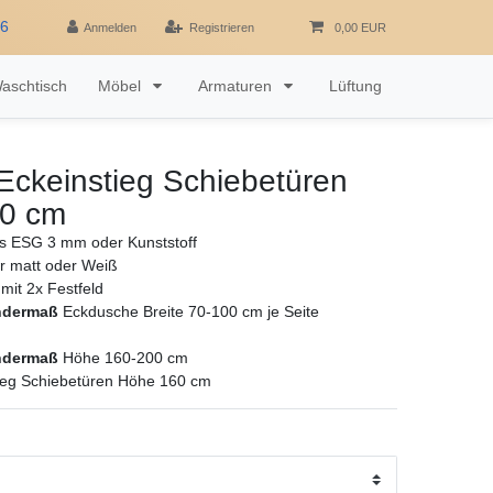
16
Anmelden
Registrieren
0,00 EUR
aschtisch
Möbel
Armaturen
Lüftung
Eckeinstieg Schiebetüren
0 cm
as ESG 3 mm oder Kunststoff
ber matt oder Weiß
mit 2x Festfeld
ndermaß
Eckdusche Breite 70-100 cm je Seite
ndermaß
Höhe 160-200 cm
ieg Schiebetüren Höhe 160 cm