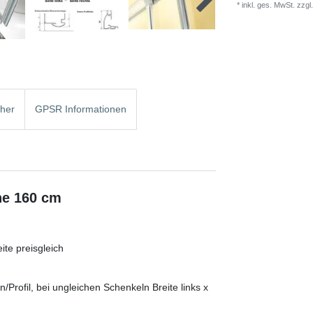
* inkl. ges. MwSt. zzgl.
cher
GPSR Informationen
he 160 cm
te preisgleich
rofil, bei ungleichen Schenkeln Breite links x