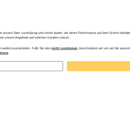
unsere Sites zuverlässig und sicher laufen, wir deren Performance auf dem Schirm behalten
 sie unsere Angebote auf welchen Geräten nutzen.
n weiterzuverarbeiten. Falls Sie dem
nicht zustimmen
, beschränken wir uns auf die wesent
tem ohne Armatur
Duschsäule ohne Armatur
ärung
 € *
353,85 € *
. MwSt.
zzgl.
Versandkosten
*
inkl. ges. MwSt.
zzgl.
Versandkosten
Zuletzt angesehene Artikel