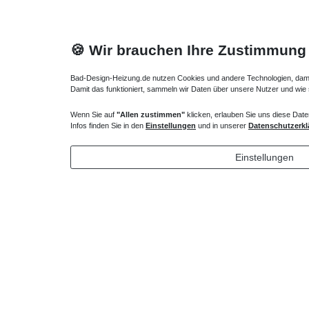
🍪 Wir brauchen Ihre Zustimmung
Bad-Design-Heizung.de nutzen Cookies und andere Technologien, damit 
Damit das funktioniert, sammeln wir Daten über unsere Nutzer und wie
Wenn Sie auf
"Allen zustimmen"
klicken, erlauben Sie uns diese Date
Duschsäule ohne Brausebatterie
Duschsys
Infos finden Sie in den
Einstellungen
und in unserer
Datenschutzerkl
353,85 € *
405,30
Einstellungen
*
inkl. ges. MwSt.
zzgl.
Versandkosten
*
inkl. ges
Lieferung DE, AT, BE, NL, LU