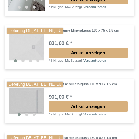
*
inkl. ges. MwSt.
zzgl.
Versandkosten
Lieferung DE, AT, BE, NL, LU
Duschwanne Mineralguss 180 x 75 x 1,5 cm
831,00 € *
Artikel anzeigen
*
inkl. ges. MwSt.
zzgl.
Versandkosten
Lieferung DE, AT, BE, NL, LU
Duschtasse Mineralguss 170 x 90 x 1,5 cm
901,00 € *
Artikel anzeigen
*
inkl. ges. MwSt.
zzgl.
Versandkosten
Lieferung DE, AT, BE, NL, LU
Duschtasse Mineralguss 170 x 80 x 1,5 cm