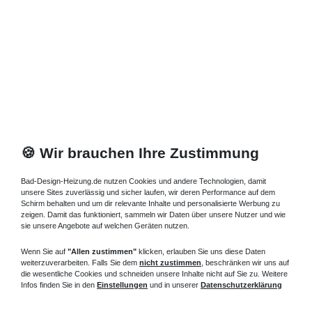
Duschtasse Mineralguss 170 -
200 cm superflach und
bodengleich
Eine große Auswahl an superflache Brausewanne Gussmarmor
und
Duschtasse Mineralguss 170
cm superflach und
bodengleich hier in dieser Kategorie.
Duschtasse Mineralguss 170 cm -
🍪 Wir brauchen Ihre Zustimmung
Einbau direkt auf dem Boden
Bad-Design-Heizung.de nutzen Cookies und andere Technologien, damit
unsere Sites zuverlässig und sicher laufen, wir deren Performance auf dem
Duschtasse Mineralguss 170 cm
ist selbsttragend, kann
Schirm behalten und um dir relevante Inhalte und personalisierte Werbung zu
direkt auf einen ebenen Boden geklebt, bzw. in ein
zeigen. Damit das funktioniert, sammeln wir Daten über unsere Nutzer und wie
Mörtelbett gelegt werden oder mit Füßen aufgestellt
sie unsere Angebote auf welchen Geräten nutzen.
werden, die Verkleidung mit einer Acrylschürze ist ebenso
möglich.
Wenn Sie auf
"Allen zustimmen"
klicken, erlauben Sie uns diese Daten
weiterzuverarbeiten. Falls Sie dem
nicht zustimmen
, beschränken wir uns auf
Brausewanne Gussmarmor wird aus hochwertigen
die wesentliche Cookies und schneiden unsere Inhalte nicht auf Sie zu. Weitere
Naturmaterialien: eine Verbindung zwischen Mineralpulver
Infos finden Sie in den
Einstellungen
und in unserer
Datenschutzerklärung
und Polyesterharz hergestellt. Die Vorteile der Naturstoffe
Marmor und Granit werden hier vereint.