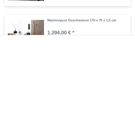
Marmorguss Duschwanne 170 x 75 x 1,5 cm
1.294,00 € *
Artikel anzeigen
*
inkl. ges. MwSt.
zzgl.
Versandkosten
Mineralguss Duschtasse plan 170 x 75 x 1,5 cm
693,00 € *
Artikel anzeigen
*
inkl. ges. MwSt.
zzgl.
Versandkosten
Rutschfeste Mineralguss Duschwanne 170 x 75
x 1,6 cm