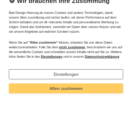
🍪 Wir brauchen Ihre Zustimmung
140x80 cm und Wand, es dient auch als Schallentkopplung und
beugt schleichenden Feuchtigkeitsschäden vor, kann noch mit
Bad-Design-Heizung.de nutzen Cookies und andere Technologien, damit
dem Dämm- und Schutzband versehen werden. Das
unsere Sites zuverlässig und sicher laufen, wir deren Performance auf dem
Montagewinkelset für den einfachen wandseitigen
Schirm behalten und um dir relevante Inhalte und personalisierte Werbung zu
zeigen. Damit das funktioniert, sammeln wir Daten über unsere Nutzer und wie
Wannenrandanschluss der Brausetasse 140 cm, bestehend aus 2
sie unsere Angebote auf welchen Geräten nutzen.
Winkel 670 mm und 1 Winkel 870 mm , die eleganten
senkrechten Abläufe für Ablaufbohrungen 90 mm sind auch
Wenn Sie auf
"Allen zustimmen"
klicken, erlauben Sie uns diese Daten
erhältlich. Die Styroporträger der superflachen Brausetasse
weiterzuverarbeiten. Falls Sie dem
nicht zustimmen
, beschränken wir uns auf
140x80 cm können direkt verfliest, in die mit Montageschaum die
die wesentliche Cookies und schneiden unsere Inhalte nicht auf Sie zu. Weitere
Infos finden Sie in den
Einstellungen
und in unserer
Datenschutzerklärung
Brausewanne 140 cm montiert werden sind auch lieferbar. Die
Styropor Wannenträger, zur zusätzlichen Schalldämmung, werden
entsprechend zugeordnet, Brausewanne 140x80 cm online
Einstellungen
kaufen.
flache Duschwanne 140x80 cm – tiefe
Allen zustimmen
Brausewanne 140x80 cm
Fragen zu bodengleiche Duschtasse 80x140 cm ? Rufen Sie an,
wir beraten Sie gern.
Informationen