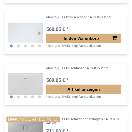
Mineralguss Brausewanne 140 x 80 x 2 cm
568,05 € *
In den Warenkorb
*
inkl. ges. MwSt.
zzgl.
Versandkosten
Mineralguss Duschtasse 140 x 80 x 2 cm
568,05 € *
Artikel anzeigen
*
inkl. ges. MwSt.
zzgl.
Versandkosten
Lieferung DE, AT, BE, NL, LU
Mineralguss Duschwanne Steinoptik 140 x 80 x
1,5 cm
711,90 € *