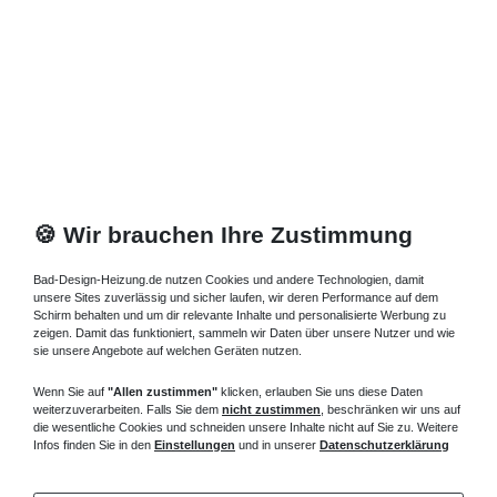
160x100 cm und Wand, es dient auch als Schallentkopplung und
beugt schleichenden Feuchtigkeitsschäden vor, kann noch mit
dem Dämm- und Schutzband versehen werden. Das
Montagewinkelset für den einfachen wandseitigen
Wannenrandanschluss der Brausetasse, bestehend aus 2 Winkel
670 mm und 1 Winkel 870 mm , die eleganten senkrechten
Abläufe für Ablaufbohrungen 90 mm sind auch erhältlich. Die
Styroporträger der Brausetasse 160x100 cm können direkt
verfliest, in die mit Montageschaum die Brausewanne 160x100
cm montiert werden sind auch lieferbar. Die Styroporträger, zur
🍪 Wir brauchen Ihre Zustimmung
zusätzlichen Schalldämmung, werden entsprechend zugeordnet,
Brausewanne 160x100 cm online kaufen.
Bad-Design-Heizung.de nutzen Cookies und andere Technologien, damit
unsere Sites zuverlässig und sicher laufen, wir deren Performance auf dem
flache Duschwanne 160x100 cm – tiefe
Schirm behalten und um dir relevante Inhalte und personalisierte Werbung zu
Brausewanne 160x100 cm
zeigen. Damit das funktioniert, sammeln wir Daten über unsere Nutzer und wie
sie unsere Angebote auf welchen Geräten nutzen.
Fragen zu bodengleiche Duschtasse 100x160 cm - ebenerdige
Duschbecken ? Rufen Sie an, wir beraten Sie gern.
Wenn Sie auf
"Allen zustimmen"
klicken, erlauben Sie uns diese Daten
weiterzuverarbeiten. Falls Sie dem
nicht zustimmen
, beschränken wir uns auf
die wesentliche Cookies und schneiden unsere Inhalte nicht auf Sie zu. Weitere
Infos finden Sie in den
Einstellungen
und in unserer
Datenschutzerklärung
Informationen