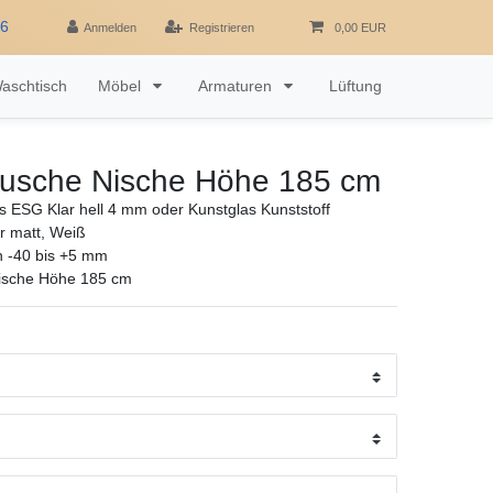
16
Anmelden
Registrieren
0,00 EUR
aschtisch
Möbel
Armaturen
Lüftung
 Dusche Nische Höhe 185 cm
as ESG Klar hell 4 mm oder Kunstglas Kunststoff
er matt, Weiß
ch -40 bis +5 mm
Nische Höhe 185 cm