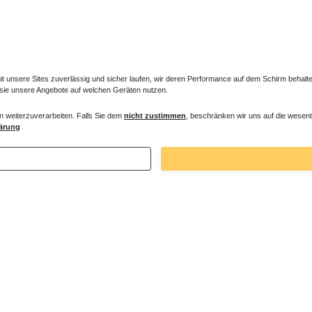
unsere Sites zuverlässig und sicher laufen, wir deren Performance auf dem Schirm behalten
 sie unsere Angebote auf welchen Geräten nutzen.
n weiterzuverarbeiten. Falls Sie dem
nicht zustimmen
, beschränken wir uns auf die wesent
e ohne Armatur
Duschsäule ohne Brausebatterie
ärung
 € *
353,85 € *
. MwSt.
zzgl.
Versandkosten
*
inkl. ges. MwSt.
zzgl.
Versandkosten
Zuletzt angesehene Artikel