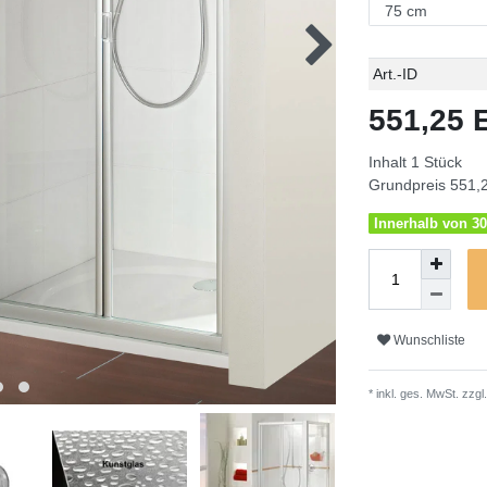
Technisches
Wert
Art.-ID
Merkmal
551,25
Inhalt
1
Stück
Grundpreis
551,2
Innerhalb von 30
Wunschliste
* inkl. ges. MwSt. zzgl.