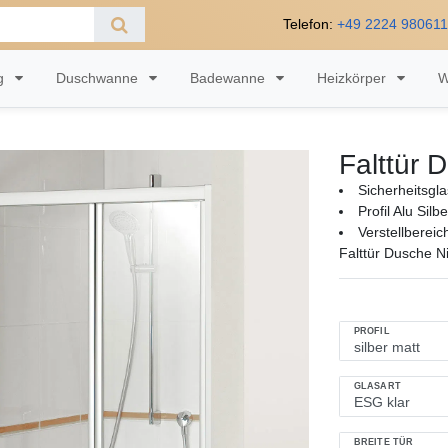
Telefon:
+49 2224 98061
ng
Duschwanne
Badewanne
Heizkörper
W
Falttür
Sicherheitsgl
Profil Alu Silb
Verstellberei
Falttür Dusche 
PROFIL
GLASART
BREITE TÜR