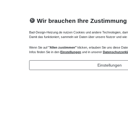
🍪 Wir brauchen Ihre Zustimmung
Bad-Design-Heizung.de nutzen Cookies und andere Technologien, damit 
Damit das funktioniert, sammeln wir Daten über unsere Nutzer und wie
Wenn Sie auf
"Allen zustimmen"
klicken, erlauben Sie uns diese Date
Duschsystem für vorhandene Armatur
Duschsäul
Infos finden Sie in den
Einstellungen
und in unserer
Datenschutzerkl
353,85 € *
353,85
Einstellungen
*
inkl. ges. MwSt.
zzgl.
Versandkosten
*
inkl. ges
Lieferung DE, AT, BE, NL, LU