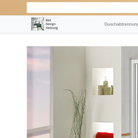
Duschabtrennu