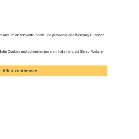
 und um dir relevante Inhalte und personalisierte Werbung zu zeigen.
liche Cookies und schneiden unsere Inhalte nicht auf Sie zu. Weitere
Duschsystem ohne Armatur
405,30 € *
Allen zustimmen
*
inkl. ges. MwSt.
zzgl.
Versandkosten