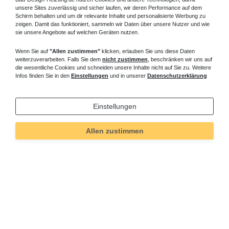
40,00 € *
unsere Sites zuverlässig und sicher laufen, wir deren Performance auf dem
Schirm behalten und um dir relevante Inhalte und personalisierte Werbung zu
Artikel anzeigen
zeigen. Damit das funktioniert, sammeln wir Daten über unsere Nutzer und wie
*
inkl. ges. MwSt.
zzgl.
Versandkosten
sie unsere Angebote auf welchen Geräten nutzen.
Wenn Sie auf
"Allen zustimmen"
klicken, erlauben Sie uns diese Daten
weiterzuverarbeiten. Falls Sie dem
nicht zustimmen
, beschränken wir uns auf
die wesentliche Cookies und schneiden unsere Inhalte nicht auf Sie zu. Weitere
Paneelheizkörper Toilettenpapierhalter
Infos finden Sie in den
Einstellungen
und in unserer
Datenschutzerklärung
69,00 € *
Einstellungen
Artikel anzeigen
*
inkl. ges. MwSt.
zzgl.
Versandkosten
Allen zustimmen
Badheizkörper Zubehör -
Badheizkörper steckerfertig
In dieser Kategorie Badheizkörper Zubehör finden Sie Zubehör
wie Set für Handtuchheizkörper rein elektrisch Handtuchhalter
Handtuchablage Handtuchhaken Zubehörset für Leiterheizkörper