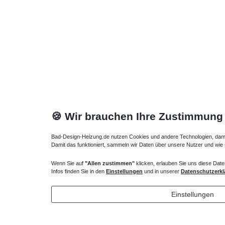
Lüftung
Bodenheizkörper - Unterfl
Der flache Bodenkonvektor
Bodenheizkörper
Jaga Mini 
das Rost vom Jaga Mini Canal
Bodenheizkörper
Einbauhö
Regelung, wir empfehlen den Fernversteller, der an der 
Bodenheizkörper - Heizkörper 
Wegen der niedrigen Einbauhöhe 190 mm hoch der
Bod
🍪 Wir brauchen Ihre Zustimmung
niedrige Unterflurheizung Wintergarten kann vielfach sog
Unterflurheizung Wintergarten verwendet werden. Für de
Bad-Design-Heizung.de nutzen Cookies und andere Technologien, damit 
Merbau, Buche in Natur oder lackiert.
Damit das funktioniert, sammeln wir Daten über unsere Nutzer und wie
Bodenheizkörper - Heizkörper vor 
Wenn Sie auf
"Allen zustimmen"
klicken, erlauben Sie uns diese Date
Infos finden Sie in den
Einstellungen
und in unserer
Datenschutzerkl
Fragen zu Unterflurheizung Wintergarten ? Rufen Sie an,
Einstellungen
Weitere interessante Artikel aus unserem Sortiment: H