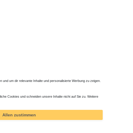
t wird. Nach dem Verlegen des Bodens ist allein noch
iefert werden kann. Im Zubehör finden Sie die
Anwendungsmöglichkeiten als tiefere Einbauschächte. Die
al Heizkörper vor Schiebetür kann auch als
erwendet werden, Material Aluminium oder Holz Eiche,
 und um dir relevante Inhalte und personalisierte Werbung zu zeigen.
liche Cookies und schneiden unsere Inhalte nicht auf Sie zu. Weitere
Allen zustimmen
00 cm, Walk In Duschen