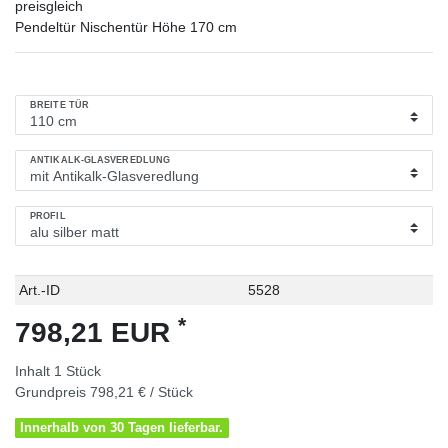
preisgleich
Pendeltür Nischentür Höhe 170 cm
BREITE TÜR
ANTIKALK-GLASVEREDLUNG
PROFIL
Technisches
Wert
Art.-ID
5528
Merkmal
*
798,21 EUR
Inhalt
1
Stück
Grundpreis
798,21 € / Stück
Innerhalb von 30 Tagen lieferbar.