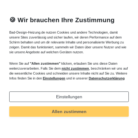
🍪 Wir brauchen Ihre Zustimmung
Bad-Design-Heizung.de nutzen Cookies und andere Technologien, damit
unsere Sites zuverlässig und sicher laufen, wir deren Performance auf dem
Schirm behalten und um dir relevante Inhalte und personalisierte Werbung zu
zeigen. Damit das funktioniert, sammeln wir Daten über unsere Nutzer und wie
sie unsere Angebote auf welchen Geräten nutzen.
Wenn Sie auf
"Allen zustimmen"
klicken, erlauben Sie uns diese Daten
weiterzuverarbeiten. Falls Sie dem
nicht zustimmen
, beschränken wir uns auf
die wesentliche Cookies und schneiden unsere Inhalte nicht auf Sie zu. Weitere
Infos finden Sie in den
Einstellungen
und in unserer
Datenschutzerklärung
Einstellungen
Allen zustimmen
Technisches
Wert
Art.-ID
5528