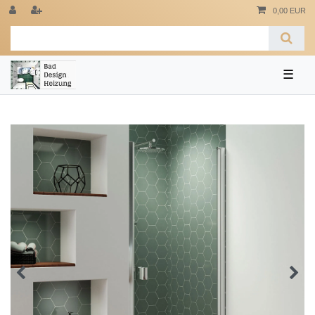
0,00 EUR
☰