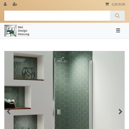
0,00 EUR
☰