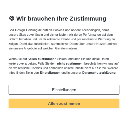
🍪 Wir brauchen Ihre Zustimmung
Bad-Design-Heizung.de nutzen Cookies und andere Technologien, damit
unsere Sites zuverlässig und sicher laufen, wir deren Performance auf dem
Schirm behalten und um dir relevante Inhalte und personalisierte Werbung zu
zeigen. Damit das funktioniert, sammeln wir Daten über unsere Nutzer und wie
sie unsere Angebote auf welchen Geräten nutzen.
Wenn Sie auf
"Allen zustimmen"
klicken, erlauben Sie uns diese Daten
weiterzuverarbeiten. Falls Sie dem
nicht zustimmen
, beschränken wir uns auf
die wesentliche Cookies und schneiden unsere Inhalte nicht auf Sie zu. Weitere
Infos finden Sie in den
Einstellungen
und in unserer
Datenschutzerklärung
Einstellungen
Allen zustimmen
Technisches
Wert
Art.-ID
5528