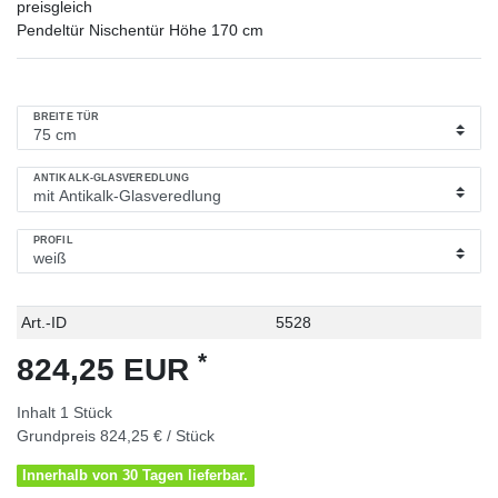
preisgleich
Pendeltür Nischentür Höhe 170 cm
BREITE TÜR
ANTIKALK-GLASVEREDLUNG
PROFIL
Technisches
Wert
Art.-ID
5528
Merkmal
*
824,25 EUR
Inhalt
1
Stück
Grundpreis
824,25 € / Stück
Innerhalb von 30 Tagen lieferbar.