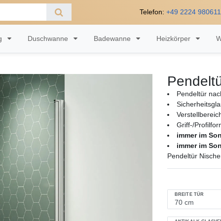
Telefon:
+49 2224 98061
ng
Duschwanne
Badewanne
Heizkörper
W
Pendelt
Pendeltür nac
Sicherheitsgl
Verstellberei
Griff-/Profilfo
immer im So
immer im So
Pendeltür Nisch
BREITE TÜR