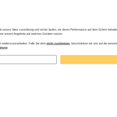
unsere Sites zuverlässig und sicher laufen, wir deren Performance auf dem Schirm behalten
 sie unsere Angebote auf welchen Geräten nutzen.
n weiterzuverarbeiten. Falls Sie dem
nicht zustimmen
, beschränken wir uns auf die wesent
e ohne Armatur
Duschsäule ohne Brausebatterie
ärung
 € *
353,85 € *
. MwSt.
zzgl.
Versandkosten
*
inkl. ges. MwSt.
zzgl.
Versandkosten
Zuletzt angesehene Artikel