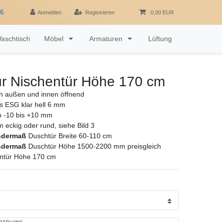
16
Anmelden
Registrieren
0,00 EUR
aschtisch
Möbel
Armaturen
Lüftung
ür Nischentür Höhe 170 cm
h außen und innen öffnend
as ESG klar hell 6 mm
ch -10 bis +10 mm
rm eckig oder rund, siehe Bild 3
ndermaß
Duschtür Breite 60-110 cm
ndermaß
Duschtür Höhe 1500-2200 mm preisgleich
entür Höhe 170 cm