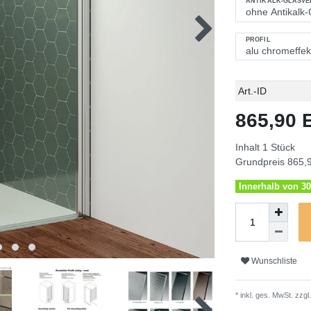
ANTIKALK-GLASV
PROFIL
Technisches
Wert
Art.-ID
Merkmal
865,90
Inhalt
1
Stück
Grundpreis
865,9
Innerhalb von 30
Wunschliste
* inkl. ges. MwSt. zzgl.