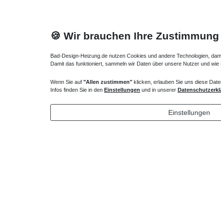
🍪 Wir brauchen Ihre Zustimmung
Bad-Design-Heizung.de nutzen Cookies und andere Technologien, damit 
Damit das funktioniert, sammeln wir Daten über unsere Nutzer und wie
Wenn Sie auf
"Allen zustimmen"
klicken, erlauben Sie uns diese Date
Duschsystem für vorhandene Armatur
Duschsäul
Infos finden Sie in den
Einstellungen
und in unserer
Datenschutzerkl
353,85 € *
353,85
Einstellungen
*
inkl. ges. MwSt.
zzgl.
Versandkosten
*
inkl. ges
Lieferung DE, AT, BE, NL, LU