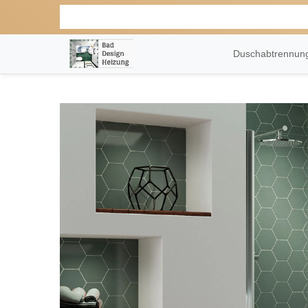
Duschabtrennu