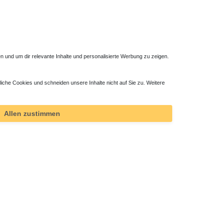
 und um dir relevante Inhalte und personalisierte Werbung zu zeigen.
liche Cookies und schneiden unsere Inhalte nicht auf Sie zu. Weitere
Duschsystem ohne Armatur
405,30 € *
Allen zustimmen
*
inkl. ges. MwSt.
zzgl.
Versandkosten