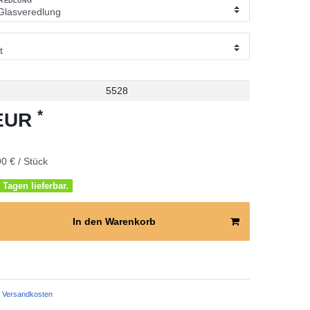
EREDLUNG
5528
*
 EUR
0 € / Stück
 Tagen lieferbar.
In den Warenkorb
Versandkosten