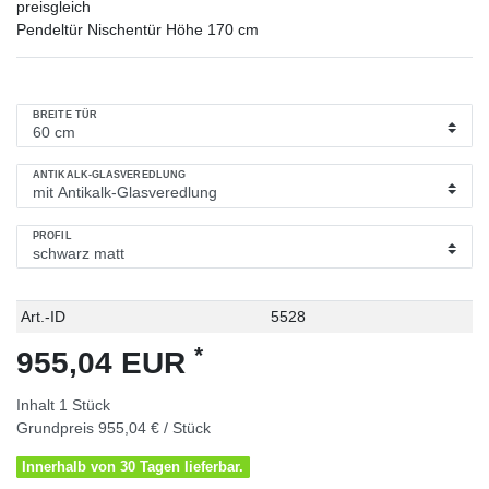
preisgleich
Pendeltür Nischentür Höhe 170 cm
BREITE TÜR
ANTIKALK-GLASVEREDLUNG
PROFIL
Technisches
Wert
Art.-ID
5528
Merkmal
*
955,04 EUR
Inhalt
1
Stück
Grundpreis
955,04 € / Stück
Innerhalb von 30 Tagen lieferbar.