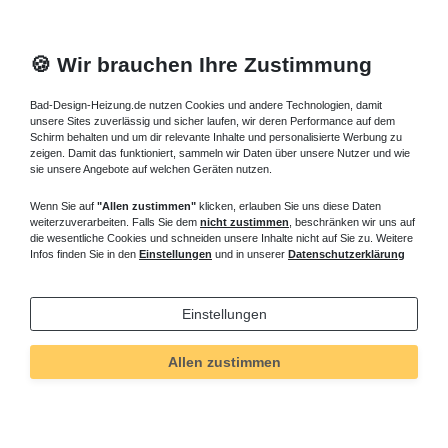
🍪 Wir brauchen Ihre Zustimmung
Bad-Design-Heizung.de nutzen Cookies und andere Technologien, damit
unsere Sites zuverlässig und sicher laufen, wir deren Performance auf dem
Schirm behalten und um dir relevante Inhalte und personalisierte Werbung zu
zeigen. Damit das funktioniert, sammeln wir Daten über unsere Nutzer und wie
sie unsere Angebote auf welchen Geräten nutzen.
Wenn Sie auf
"Allen zustimmen"
klicken, erlauben Sie uns diese Daten
weiterzuverarbeiten. Falls Sie dem
nicht zustimmen
, beschränken wir uns auf
die wesentliche Cookies und schneiden unsere Inhalte nicht auf Sie zu. Weitere
Infos finden Sie in den
Einstellungen
und in unserer
Datenschutzerklärung
Einstellungen
Allen zustimmen
Technisches
Wert
Art.-ID
5528