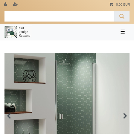
0,00 EUR
☰