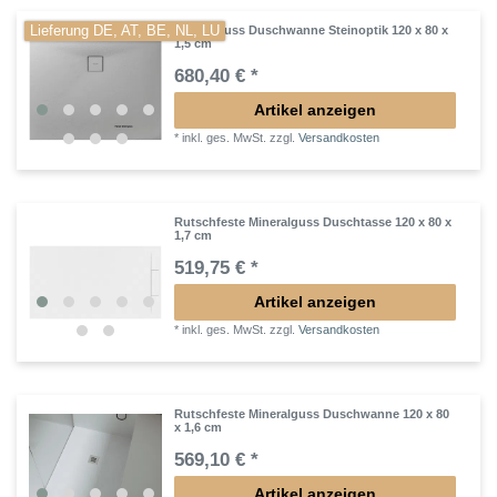
Lieferung DE, AT, BE, NL, LU
Mineralguss Duschwanne Steinoptik 120 x 80 x
1,5 cm
680,40 € *
Artikel anzeigen
*
inkl. ges. MwSt.
zzgl.
Versandkosten
Rutschfeste Mineralguss Duschtasse 120 x 80 x
1,7 cm
519,75 € *
Artikel anzeigen
*
inkl. ges. MwSt.
zzgl.
Versandkosten
Rutschfeste Mineralguss Duschwanne 120 x 80
x 1,6 cm
569,10 € *
Artikel anzeigen