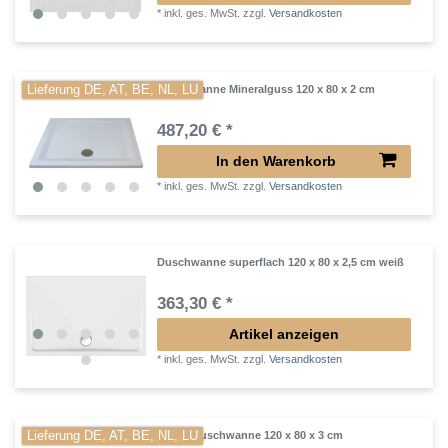
*
inkl. ges. MwSt.
zzgl.
Versandkosten
Lieferung DE, AT, BE, NL, LU
Duschwanne Mineralguss 120 x 80 x 2 cm
487,20 € *
In den Warenkorb
*
inkl. ges. MwSt.
zzgl.
Versandkosten
Duschwanne superflach 120 x 80 x 2,5 cm weiß
363,30 € *
Artikel anzeigen
*
inkl. ges. MwSt.
zzgl.
Versandkosten
Lieferung DE, AT, BE, NL, LU
flache Duschwanne 120 x 80 x 3 cm