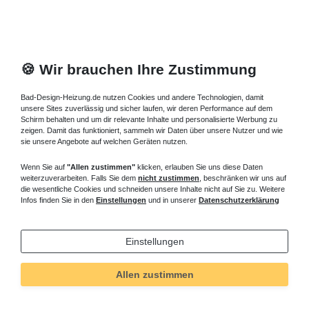
Duschwanne 120x80 cm, bodenebene Duschtasse 80x120 cm,
bodengleiche moderne Duschbecken 120x90 cm flache
Brausetasse 120 cm, rechteckige Duschwanne 120x80 cm.
Duschwanne 120x80 cm mit Ablauf
🍪 Wir brauchen Ihre Zustimmung
mittig – Zubehör
Bad-Design-Heizung.de nutzen Cookies und andere Technologien, damit
Ebenerdige
Duschwanne 120x80 cm
Zubehör - In dieser
unsere Sites zuverlässig und sicher laufen, wir deren Performance auf dem
Kategorie finden Sie 6-Punkt Wannenfüße die Sie 1x benötigen,
Schirm behalten und um dir relevante Inhalte und personalisierte Werbung zu
zeigen. Damit das funktioniert, sammeln wir Daten über unsere Nutzer und wie
Wannenfugendichtband zwischen Brausetasse 120x80 cm und
sie unsere Angebote auf welchen Geräten nutzen.
Wand, es dient auch als Schallentkopplung und beugt
schleichenden Feuchtigkeitsschäden vor, kann noch mit dem
Wenn Sie auf
"Allen zustimmen"
klicken, erlauben Sie uns diese Daten
Dämm- und Schutzband versehen werden. Das
weiterzuverarbeiten. Falls Sie dem
nicht zustimmen
, beschränken wir uns auf
die wesentliche Cookies und schneiden unsere Inhalte nicht auf Sie zu. Weitere
Montagewinkelset für den einfachen wandseitigen
Infos finden Sie in den
Einstellungen
und in unserer
Datenschutzerklärung
Wannenrandanschluss
,
bestehend aus 2 Winkel 670 mm und 1
Winkel 870 mm , die senkrechten / Waagerechten Abläufe für
Ablaufbohrungen 90 mm sind auch erhältlich. Die rechteckige
Einstellungen
Styroporträger der Brausewanne 120x80 cm können direkt
verfliest, in die mit Montageschaum die Brausetasse 120x80 cm
Allen zustimmen
montiert werden sind auch lieferbar. Die Styroporträger, zur
zusätzlichen Schalldämmung, werden entsprechend zugeordnet,
Brausetasse 120x80 cm online kaufen.