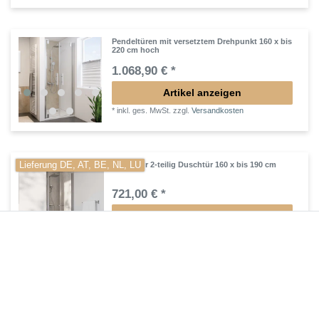
Pendeltüren mit versetztem Drehpunkt 160 x bis
220 cm hoch
1.068,90 € *
Artikel anzeigen
*
inkl. ges. MwSt.
zzgl.
Versandkosten
Lieferung DE, AT, BE, NL, LU
Pendeltür 2-teilig Duschtür 160 x bis 190 cm
721,00 € *
Artikel anzeigen
*
inkl. ges. MwSt.
zzgl.
Versandkosten
Lieferung DE, AT, BE, NL, LU
Pendeltür Dusche Nische Höhe 180 cm 2-teilig
768,60 € *