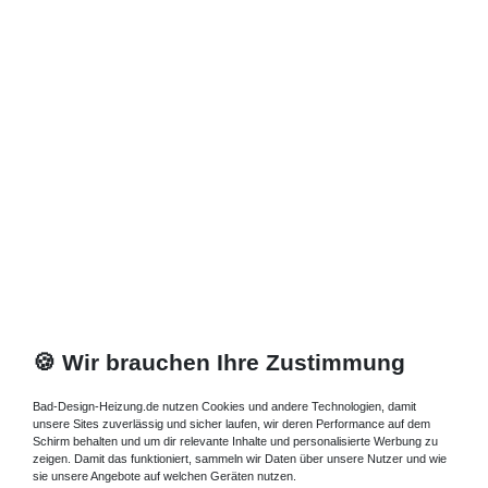
Artikel anzeigen
*
inkl. ges. MwSt.
zzgl.
Versandkosten
Duschtür Pendeltür 160 cm
breit - rahmenlos oder mit
Rahmen
Die rollstuhlgerechte Dusche Duschkabine Nische Glas
Duschtür
Pendeltür 160
cm breit bodentief mit Festfeld finden Sie in
unserem Online-Shop. Die Nischentür Pendeltür 160 cm
bodentief als rollstuhlgerechte Duschtür bodengleiche Duschen
160 cm bieten wir Ihnen als 1- oder 2-teilige
Duschtür Pendeltür
🍪 Wir brauchen Ihre Zustimmung
160
aus ESG Sicherheitsglas rahmenlos oder 3-teilig aus
Kunststoff Kunstglas mit Rahmen Festfeld oder für
Bad-Design-Heizung.de nutzen Cookies und andere Technologien, damit
rollstuhlgerechte Dusche für Nischeneinbau, an. Kaufen Sie hier
unsere Sites zuverlässig und sicher laufen, wir deren Performance auf dem
Ihre Duschtür bodentief als Pendel für die Nische. Eine Duschtür
Schirm behalten und um dir relevante Inhalte und personalisierte Werbung zu
als Pendel können Sie auch als Raumabtrennung im Badezimmer
zeigen. Damit das funktioniert, sammeln wir Daten über unsere Nutzer und wie
sie unsere Angebote auf welchen Geräten nutzen.
verwenden.